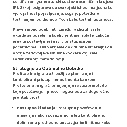
certificirani generatorski sustav nasumičnih brojeva
(RNG) koji osigurava da svakojaki ishod ima jednaku
vjerojatnost pojavljivanja, čega je potvrđeno
testiranjem od dionice iTech Labs testnih ustanova.
Playeri mogu odabirati između različitih vrsta
oklada sa posebnim koeficijentima isplate. Lakoća
pravila postavlja našu igru pristupačnom
početnicima, u isto vrijeme dok dubina strategijskih
opcija zadovoljava iskusne kockare koji žele
sofisticiraniji metodologiju.
Strategije za Optimalne Dobitke
Profitabilna igra traži pažljivo planiranje i
kontrolirani pristup menadžmentu bankom.
Profesionalni igrači primjenjuju različite metode
koje povećavaju njihove mogućnosti za dugoročnu
profitabilnost.
Postupno klađenje:
Postupno povećavanje
ulaganja nakon poraza mora biti kontrolirano i
definirano prethodno postavljenim limitima kako