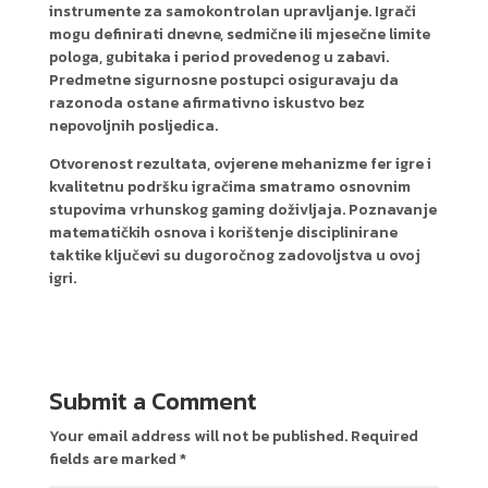
instrumente za samokontrolan upravljanje. Igrači
mogu definirati dnevne, sedmične ili mjesečne limite
pologa, gubitaka i period provedenog u zabavi.
Predmetne sigurnosne postupci osiguravaju da
razonoda ostane afirmativno iskustvo bez
nepovoljnih posljedica.
Otvorenost rezultata, ovjerene mehanizme fer igre i
kvalitetnu podršku igračima smatramo osnovnim
stupovima vrhunskog gaming doživljaja. Poznavanje
matematičkih osnova i korištenje disciplinirane
taktike ključevi su dugoročnog zadovoljstva u ovoj
igri.
Submit a Comment
Your email address will not be published.
Required
fields are marked
*