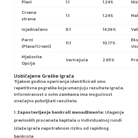
Plavi
1:1
1.24%
Nis
Crvena
1:1
1.24%
Ma
strana
Izjednačeno
8:1
14.36%
Vel
Parni
Ek
11:1
10.17%
(Plava/Crveni)
vis
Mješovita
Varirajuće
2.85%
Pro
Opcija
Uobičajene Greške Igrača
Tijekom godina operiranja identificirali smo
repetitivne pogreške koje umanjuju rezultate igrača.
Informiranost o ovim zamkama ima mogućnost
značajno poboljšati rezultate.
Zapostavljanje bankroll menadžmenta:
Ulaganje
previsokih procenata kapitala u individualnoj rundi
izlaže igrače nepotrebnom riziku od rapidnog
bankrota