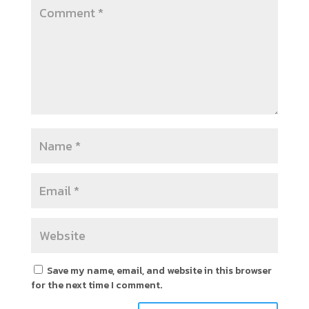
Save my name, email, and website in this browser
for the next time I comment.