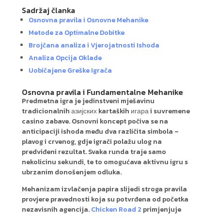
Sadržaj članka
Osnovna pravila i Osnovne Mehanike
Metode za Optimalne Dobitke
Brojčana analiza i Vjerojatnosti Ishoda
Analiza Opcija Oklade
Uobičajene Greške Igrača
Osnovna pravila i Fundamentalne Mehanike
Predmetna igra je jedinstveni mješavinu
tradicionalnih азијских kartaških игара i suvremene
casino zabave. Osnovni koncept počiva se na
anticipaciji ishoda među dva različita simbola –
plavog i crvenog, gdje igrači polažu ulog na
predviđeni rezultat. Svaka runda traje samo
nekolicinu sekundi, te to omogućava aktivnu igru s
ubrzanim donošenjem odluka.
Mehanizam izvlačenja papira slijedi stroga pravila
provjere pravednosti koja su potvrđena od početka
nezavisnih agencija.
Chicken Road 2
primjenjuje