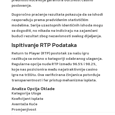
prednosti kuće koja garantira održivost casino
poslovanja.
Dugoročno praćenje rezultata pokazuje da se ishodi
raspoređuju prema predviđenim statističkim
modelima. Serije uzastopnih identičnih ishoda mogu
se dogoditi, no nikada ne indiciraju na zajamčeni
budući rezultat zbog nezavisnosti svakog dijeljenja.
Ispitivanje RTP Podataka
Return to Player (RTP) postotak za našu igru
razlikuje se ovisno o kategoriji odabranog ulaganja.
Regularne opcije nude RTP između 96.5% i 98.2%,
koje nas pozicionira među najatraktivnije casino
igre na tržištu. Ova verificirana činjenica potvrđuje
transparentnost i fer pristup mehanizma isplata.
Analiza Opcija Oklade
Kategorija Uloga
Koeficijent Isplate
Avantaža Kuće
Promjenjivost