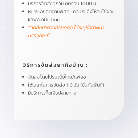
บริการจัดส่งทุกวัน ตัดรอบ 14.00 น.
หมายเลขติดตามพัสดุ : คลินิกแจ้งให้คนไข้ผ่าน
แอพลิเคชั่น Line
*จัดส่งยาด้วยชื่อบุคคล ไม่ระบุชื่อยาหน้า
บรรจุภัณฑ์
วิธีการจัดส่งยาถึงบ้าน :
จัดส่งโดยไปรษณีย์ไทย/แฟลช
ใช้เวลาในการจัดส่ง 1-3 วัน (ขึ้นกับพื้นที่)
มีบริการเก็บเงินปลายทาง