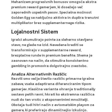
Mehanizem progresivnih bonusov omogoča ekstra
premium reward gamerjem, ki dosežejo več
zaporednih uspešnih pasov. Specialna možnost
Golden Egg se naključno aktivira in duplira trenutni
multiplikator brez supplementarnega rizika.
Lojalnostni Sistem
Igralci akumulirajo pointe za sleherno stavljeno
stavo, ne glede na izid. Navedene krediti se
transformirajo v supplementarne reward,
brezplačne runde in premium benefite. Shema je
zasnovan na način, da stimulira konsistentno
gambling in promovira dolgotrajno zvestobo.
Analiza Alternativnih Različic
Razvili smo večje število različic primarne igralne
zabave, vsaka adaptirana diferenciranim tipom
gamerjev. Klasična varianta ohranja traditionally
sestavo petih ravni, hkrati ko ekstremna različica
nudi do ten vrstic z eksponentnimi množitelji.
Obstaja tudi hitri način z avtomatskim playom za
gamere, ki preferirajo dinamičnejšo izkušnjo.