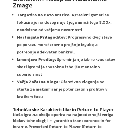
Zmage
Targetira na Peto Vrstico:
Agresivni gameri se
fokusirajo na doseg najvišjega množitelja 8.00x,
neodvisno od večjemu nevarnosti
Martingale Prilagoditev:
Progresivno dvig stave
po porazu more izravna prejšnje izgube, a
potrebuje adekvaten bankroll
Izmenjava Predlog:
Spreminjanje izbire kvadratov
skozi igrami je sposobno izboljša mentalno
superiornost
Večje Začetne Vloge:
Ofenzivno vlaganje od
starta za maksimiranje potencialnih profitov v
kratkem času
Tehničarske Karakteristike in Return to Player
Naša igralna okolje operira na najmodernejši veriga
blokov tehnologiji, ki garantira transparenco in fer
igranje. Preverjeni Return to Player (Return to