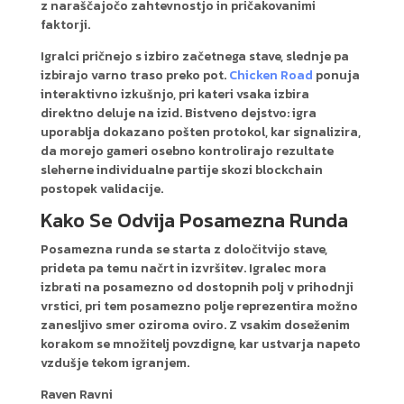
z naraščajočo zahtevnostjo in pričakovanimi
faktorji.
Igralci pričnejo s izbiro začetnega stave, slednje pa
izbirajo varno traso preko pot.
Chicken Road
ponuja
interaktivno izkušnjo, pri kateri vsaka izbira
direktno deluje na izid. Bistveno dejstvo: igra
uporablja dokazano pošten protokol, kar signalizira,
da morejo gameri osebno kontrolirajo rezultate
sleherne individualne partije skozi blockchain
postopek validacije.
Kako Se Odvija Posamezna Runda
Posamezna runda se starta z določitvijo stave,
prideta pa temu načrt in izvršitev. Igralec mora
izbrati na posamezno od dostopnih polj v prihodnji
vrstici, pri tem posamezno polje reprezentira možno
zanesljivo smer oziroma oviro. Z vsakim doseženim
korakom se množitelj povzdigne, kar ustvarja napeto
vzdušje tekom igranjem.
Raven Ravni