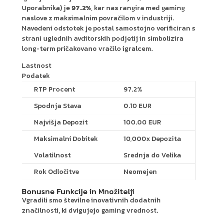
Uporabnika) je
97.2%
, kar nas rangira med gaming
naslove z maksimalnim povračilom v industriji.
Navedeni odstotek je postal samostojno verificiran s
strani uglednih avditorskih podjetij in simbolizira
long-term pričakovano vračilo igralcem.
Lastnost
Podatek
RTP Procent
97.2%
Spodnja Stava
0.10 EUR
Najvišja Depozit
100.00 EUR
Maksimalni Dobitek
10,000x Depozita
Volatilnost
Srednja do Velika
Rok Odločitve
Neomejen
Bonusne Funkcije in Množitelji
Vgradili smo številne inovativnih dodatnih
značilnosti, ki dvigujejo gaming vrednost.