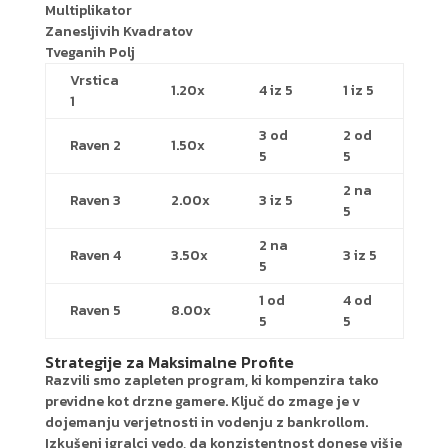
Multiplikator
Zanesljivih Kvadratov
Tveganih Polj
Vrstica
1.20x
4 iz 5
1 iz 5
1
3 od
2 od
Raven 2
1.50x
5
5
2 na
Raven 3
2.00x
3 iz 5
5
2 na
Raven 4
3.50x
3 iz 5
5
1 od
4 od
Raven 5
8.00x
5
5
Strategije za Maksimalne Profite
Razvili smo zapleten program, ki kompenzira tako
previdne kot drzne gamere. Ključ do zmage je v
dojemanju verjetnosti in vodenju z bankrollom.
Izkušeni igralci vedo, da konzistentnost donese višje