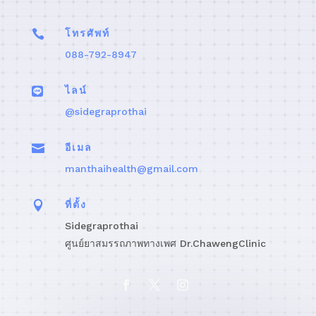

โทรศัพท์
088-792-8947

ไลน์
@sidegraprothai

อีเมล
manthaihealth@gmail.com

ที่ตั้ง
Sidegraprothai
ศูนย์ยาสมรรถภาพทางเพศ Dr.ChawengClinic