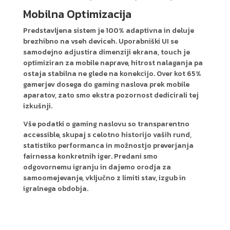
Mobilna Optimizacija
Predstavljena sistem je 100% adaptivna in deluje
brezhibno na vseh deviceh. Uporabniški UI se
samodejno adjustira dimenziji ekrana, touch je
optimiziran za mobile naprave, hitrost nalaganja pa
ostaja stabilna ne glede na konekcijo. Over kot 65%
gamerjev dosega do gaming naslova prek mobile
aparatov, zato smo ekstra pozornost dedicirali tej
izkušnji.
Vše podatki o gaming naslovu so transparentno
accessible, skupaj s celotno historijo vaših rund,
statistiko performanca in možnostjo preverjanja
fairnessa konkretnih iger. Predani smo
odgovornemu igranju in dajemo orodja za
samoomejevanje, vključno z limiti stav, izgub in
igralnega obdobja.