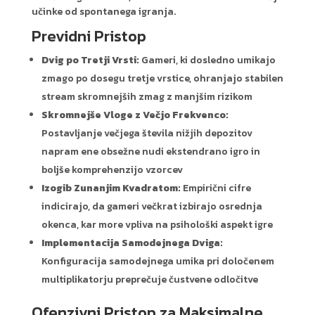
učinke od spontanega igranja.
Previdni Pristop
Dvig po Tretji Vrsti:
Gameri, ki dosledno umikajo
zmago po dosegu tretje vrstice, ohranjajo stabilen
stream skromnejših zmag z manjšim rizikom
Skromnejše Vloge z Večjo Frekvenco:
Postavljanje večjega števila nižjih depozitov
napram ene obsežne nudi ekstendrano igro in
boljše komprehenzijo vzorcev
Izogib Zunanjim Kvadratom:
Empirični cifre
indicirajo, da gameri večkrat izbirajo osrednja
okenca, kar more vpliva na psihološki aspekt igre
Implementacija Samodejnega Dviga:
Konfiguracija samodejnega umika pri določenem
multiplikatorju preprečuje čustvene odločitve
Ofenzivni Pristop za Maksimalne