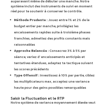
auparavant même de débuter une manche. Notre
système inclut des instruments de suivi en moment
réel pour te soutenir à conserver le contrôle.
Méthode Prudente :
Jouez entre 1% et 2% de le
budget entier par manche, privilégiez les
encaissements rapides suite à troisième phases
franchies, admettez des profits constants mais
raisonnables
Approche Balancée :
Consacrez 3% à 5% par
séance, variez d’ encaissements anticipés et
tentatives étendues, adaptez ta tactique suivant
les scores précédents
Type Offensif :
Investissez à 10% par partie, ciblez
les multiplicateurs max, acceptez une variance
haute pour des gains possibles remarquables
Saisir la Fluctuation et le RTP
Notre système de variance moyennement élevée veut