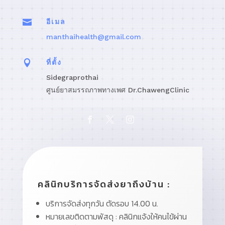

อีเมล
manthaihealth@gmail.com

ที่ตั้ง
Sidegraprothai
ศูนย์ยาสมรรถภาพทางเพศ Dr.ChawengClinic
คลินิกบริการจัดส่งยาถึงบ้าน :
บริการจัดส่งทุกวัน ตัดรอบ 14.00 น.
หมายเลขติดตามพัสดุ : คลินิกแจ้งให้คนไข้ผ่าน