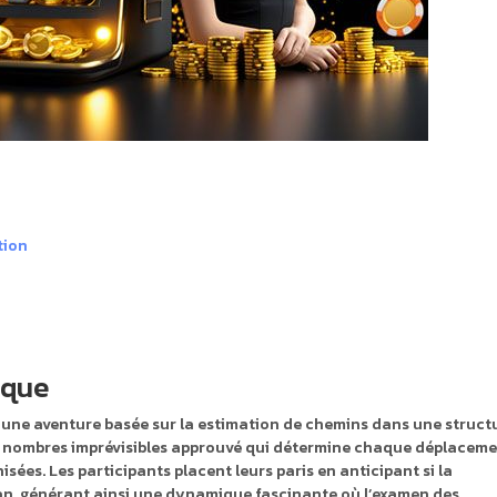
tion
ique
 une aventure basée sur la estimation de chemins dans une struct
de nombres imprévisibles approuvé qui détermine chaque déplacem
sées. Les participants placent leurs paris en anticipant si la
n, générant ainsi une dynamique fascinante où l’examen des