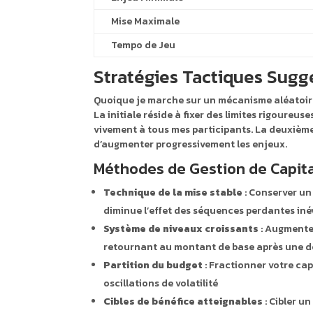
Mise Maximale
Tempo de Jeu
Stratégies Tactiques Sugg
Quoique je marche sur un mécanisme aléatoire
La initiale réside à fixer des limites rigoure
vivement à tous mes participants. La deuxième 
d’augmenter progressivement les enjeux.
Méthodes de Gestion de Capit
Technique de la mise stable
: Conserver un
diminue l’effet des séquences perdantes iné
Système de niveaux croissants
: Augmenter
retournant au montant de base après une d
Partition du budget
: Fractionner votre cap
oscillations de volatilité
Cibles de bénéfice atteignables
: Cibler u