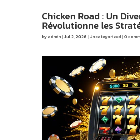
Chicken Road : Un Dive
Révolutionne les Strat
by
admin
|
Jul 2, 2026
|
Uncategorized
|
0 comm