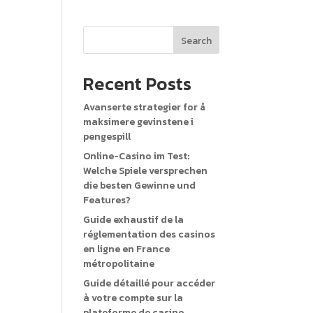
Search
Recent Posts
Avanserte strategier for å
maksimere gevinstene i
pengespill
Online-Casino im Test:
Welche Spiele versprechen
die besten Gewinne und
Features?
Guide exhaustif de la
réglementation des casinos
en ligne en France
métropolitaine
Guide détaillé pour accéder
à votre compte sur la
plateforme de casino