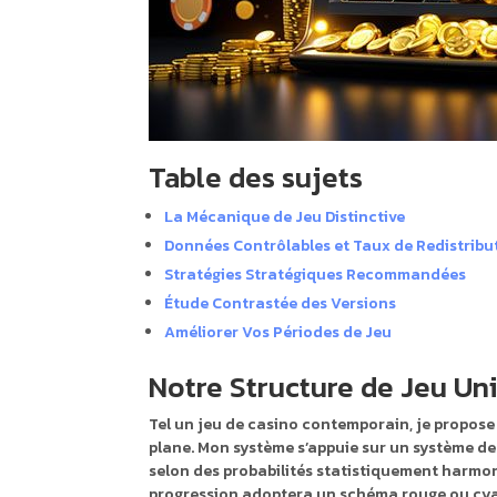
Table des sujets
La Mécanique de Jeu Distinctive
Données Contrôlables et Taux de Redistribu
Stratégies Stratégiques Recommandées
Étude Contrastée des Versions
Améliorer Vos Périodes de Jeu
Notre Structure de Jeu Un
Tel un jeu de casino contemporain, je propose
plane. Mon système s’appuie sur un système 
selon des probabilités statistiquement harmoni
progression adoptera un schéma rouge ou cya