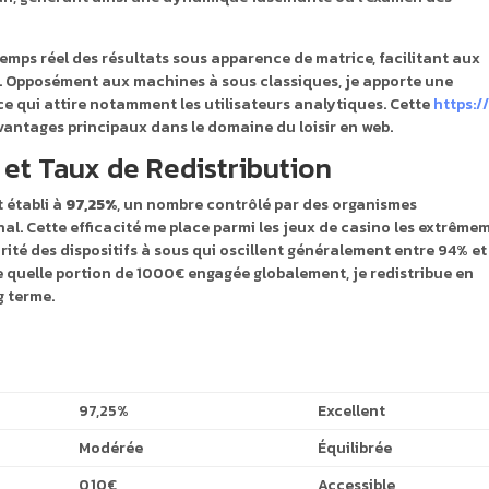
temps réel des résultats sous apparence de matrice, facilitant aux
ls. Opposément aux machines à sous classiques, je apporte une
ce qui attire notamment les utilisateurs analytiques. Cette
https:/
antages principaux dans le domaine du loisir en web.
 et Taux de Redistribution
t établi à
97,25%
, un nombre contrôlé par des organismes
. Cette efficacité me place parmi les jeux de casino les extrême
té des dispositifs à sous qui oscillent généralement entre 94% et
e quelle portion de 1000€ engagée globalement, je redistribue en
g terme.
97,25%
Excellent
Modérée
Équilibrée
0,10€
Accessible