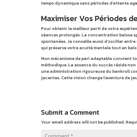
tempo dynamique sans périodes d’attente ag
Maximiser Vos Périodes d
Pour obtenir le meilleur parti de votre expéri
séances prolongés. La concentration baisse sp
spontanées. Je conseille aussi d’osciller ent
qui préserve votre acuité mentale tout en bai
Mon mécanisme de pari adaptable convient tous
méthodique. La essence du succès réside non d
une administration rigoureuse du bankroll co
jacentes. Cette vision change l’aventure de jeu 
Submit a Comment
Your email address will not be published.
Requi