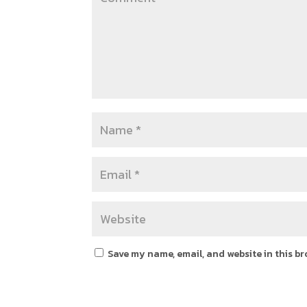
Save my name, email, and website in this br