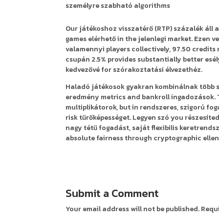
személyre szabható algorithms
Our játékoshoz visszatérő (RTP) százalék áll
games elérhető in the jelenlegi market. Ezen v
valamennyi players collectively, 97.50 credits
csupán 2.5% provides substantially better esé
kedvezővé for szórakoztatási élvezethéz.
Haladó játékosok gyakran kombinálnak több st
eredmény metrics and bankroll ingadozások. T
multiplikátorok, but in rendszeres, szigorú fo
risk tűrőképességet. Legyen szó you részesíte
nagy tétű fogadást, saját flexibilis keretre
absolute fairness through cryptographic ellen
Submit a Comment
Your email address will not be published.
Requi