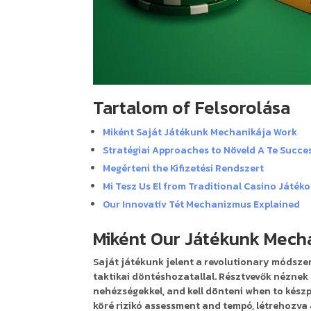
Tartalom of Felsorolása
Miként Saját Játékunk Mechanikája Work
Stratégiai Approaches to Növeld A Te Succe
Megérteni the Kifizetési Rendszert
Mi Tesz Us El from Traditional Casino Játék
Our Innovatív Tét Mechanizmus Explained
Miként Our Játékunk Mecha
Saját játékunk jelent a revolutionary módsze
taktikai döntéshozatallal. Résztvevők néznek a 
nehézségekkel, and kell dönteni when to készp
köré rizikó assessment and tempó, létrehozva 