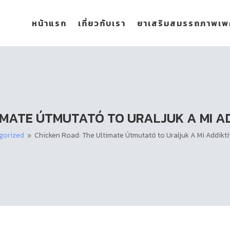
หน้าแรก
เกี่ยวกับเรา
ยาเสริมสมรรถภาพเ
IMATE ÚTMUTATÓ TO URALJUK A MI A
gorized
Chicken Road: The Ultimate Útmutató to Uraljuk A Mi Addikt
9