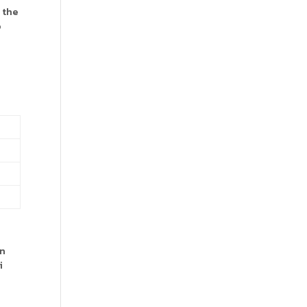
 the
o
en
i