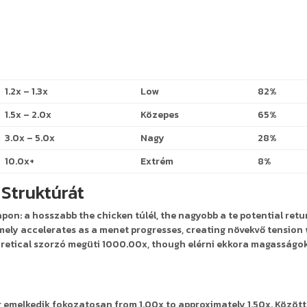
1.2x – 1.3x
Low
82%
1.5x – 2.0x
Közepes
65%
3.0x – 5.0x
Nagy
28%
10.0x+
Extrém
8%
Struktúrát
pon: a hosszabb the chicken túlél, the nagyobb a te potential retu
mely accelerates as a menet progresses, creating növekvő tension 
etical szorzó megüti 1000.00x, though elérni ekkora magasságo
or emelkedik fokozatosan from 1.00x to approximately 1.50x. Között