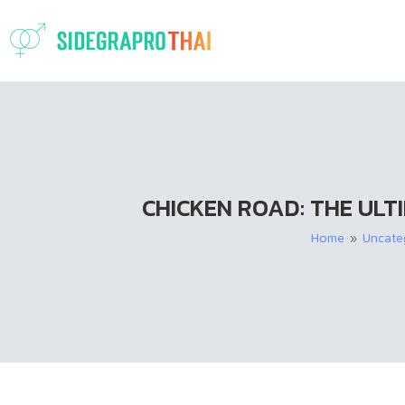
CHICKEN ROAD: THE ULT
Home
Uncate
9