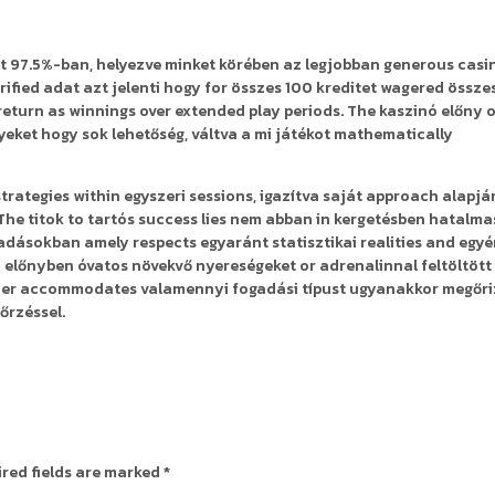
 at 97.5%-ban, helyezve minket körében az legjobban generous casi
erified adat azt jelenti hogy for összes 100 kreditet wagered össze
 return as winnings over extended play periods. The kaszinó előny 
lyeket hogy sok lehetőség, váltva a mi játékot mathematically
rategies within egyszeri sessions, igazítva saját approach alapjá
he titok to tartós success lies nem abban in kergetésben hatalma
gadásokban amely respects egyaránt statisztikai realities and egyé
d előnyben óvatos növekvő nyereségeket or adrenalinnal feltöltött
ndszer accommodates valamennyi fogadási típust ugyanakkor megőr
őrzéssel.
red fields are marked
*