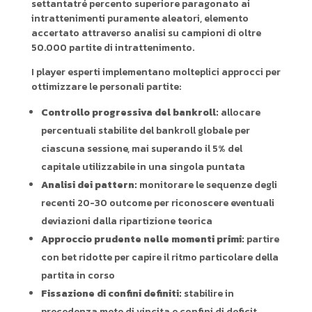
settantatré percento superiore paragonato ai
intrattenimenti puramente aleatori, elemento
accertato attraverso analisi su campioni di oltre
50.000 partite di intrattenimento.
I player esperti implementano molteplici approcci per
ottimizzare le personali partite:
Controllo progressiva del bankroll:
allocare
percentuali stabilite del bankroll globale per
ciascuna sessione, mai superando il 5% del
capitale utilizzabile in una singola puntata
Analisi dei pattern:
monitorare le sequenze degli
recenti 20-30 outcome per riconoscere eventuali
deviazioni dalla ripartizione teorica
Approccio prudente nelle momenti primi:
partire
con bet ridotte per capire il ritmo particolare della
partita in corso
Fissazione di confini definiti:
stabilire in
precedenza mete di vincita e confini di deficit