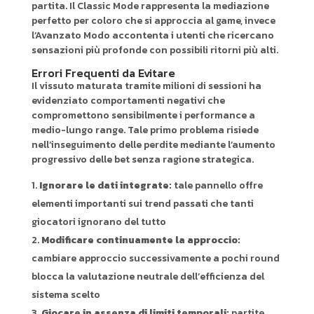
partita. Il Classic Mode rappresenta la mediazione
perfetto per coloro che si approccia al game, invece
l’Avanzato Modo accontenta i utenti che ricercano
sensazioni più profonde con possibili ritorni più alti.
Errori Frequenti da Evitare
Il vissuto maturata tramite milioni di sessioni ha
evidenziato comportamenti negativi che
compromettono sensibilmente i performance a
medio-lungo range. Tale primo problema risiede
nell’inseguimento delle perdite mediante l’aumento
progressivo delle bet senza ragione strategica.
Ignorare le dati integrate:
tale pannello offre
elementi importanti sui trend passati che tanti
giocatori ignorano del tutto
Modificare continuamente la approccio:
cambiare approccio successivamente a pochi round
blocca la valutazione neutrale dell’efficienza del
sistema scelto
Giocare in assenza di limiti temporali:
partite