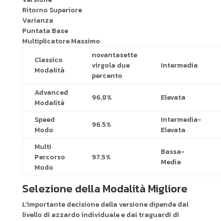
Ritorno Superiore
Varianza
Puntata Base
Multiplicatore Massimo
novantasette
Classico
virgola due
Intermedia
Modalità
percento
Advanced
96,8%
Elevata
Modalità
Speed
Intermedia-
96.5%
Modo
Elevata
Multi
Bassa-
Percorso
97.5%
Media
Modo
Selezione della Modalità Migliore
L’importante decisione della versione dipende dal
livello di azzardo individuale e dai traguardi di