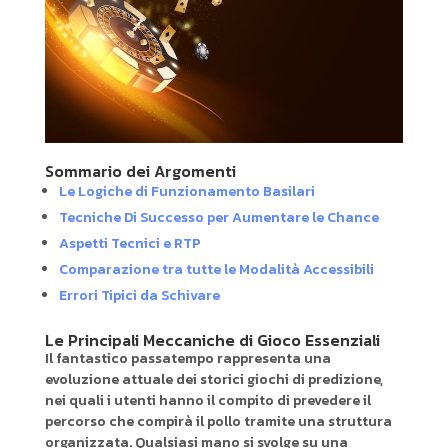
Sommario dei Argomenti
Le Logiche di Funzionamento Basilari
Tecniche Di Successo per Aumentare le Chance
Aspetti Tecnici e RTP
Comparazione tra tutte le Modalità Accessibili
Errori Tipici da Schivare
Le Principali Meccaniche di Gioco Essenziali
Il fantastico passatempo rappresenta una
evoluzione attuale dei storici giochi di predizione,
nei quali i utenti hanno il compito di prevedere il
percorso che compirà il pollo tramite una struttura
organizzata. Qualsiasi mano si svolge su una