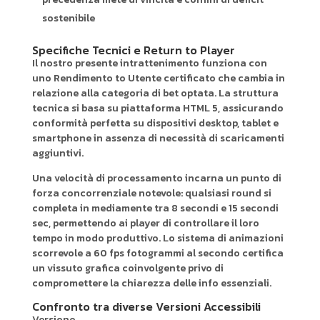
sostenibile
Specifiche Tecnici e Return to Player
Il nostro presente intrattenimento funziona con
uno Rendimento to Utente certificato che cambia in
relazione alla categoria di bet optata. La struttura
tecnica si basa su piattaforma HTML 5, assicurando
conformità perfetta su dispositivi desktop, tablet e
smartphone in assenza di necessità di scaricamenti
aggiuntivi.
Una velocità di processamento incarna un punto di
forza concorrenziale notevole: qualsiasi round si
completa in mediamente tra 8 secondi e 15 secondi
sec, permettendo ai player di controllare il loro
tempo in modo produttivo. Lo sistema di animazioni
scorrevole a 60 fps fotogrammi al secondo certifica
un vissuto grafica coinvolgente privo di
compromettere la chiarezza delle info essenziali.
Confronto tra diverse Versioni Accessibili
Versione