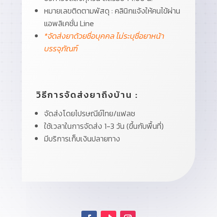
หมายเลขติดตามพัสดุ : คลินิกแจ้งให้คนไข้ผ่าน
แอพลิเคชั่น Line
*จัดส่งยาด้วยชื่อบุคคล ไม่ระบุชื่อยาหน้า
บรรจุภัณฑ์
วิธีการจัดส่งยาถึงบ้าน :
จัดส่งโดยไปรษณีย์ไทย/แฟลช
ใช้เวลาในการจัดส่ง 1-3 วัน (ขึ้นกับพื้นที่)
มีบริการเก็บเงินปลายทาง