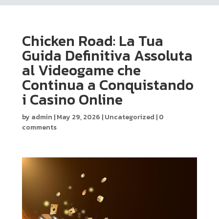
Chicken Road: La Tua
Guida Definitiva Assoluta
al Videogame che
Continua a Conquistando
i Casino Online
by
admin
|
May 29, 2026
|
Uncategorized
|
0
comments