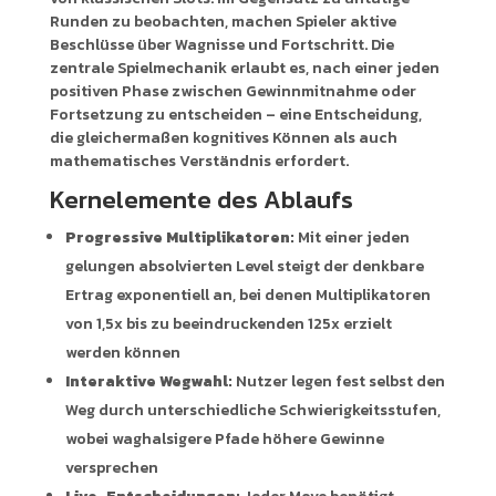
Runden zu beobachten, machen Spieler aktive
Beschlüsse über Wagnisse und Fortschritt. Die
zentrale Spielmechanik erlaubt es, nach einer jeden
positiven Phase zwischen Gewinnmitnahme oder
Fortsetzung zu entscheiden – eine Entscheidung,
die gleichermaßen kognitives Können als auch
mathematisches Verständnis erfordert.
Kernelemente des Ablaufs
Progressive Multiplikatoren:
Mit einer jeden
gelungen absolvierten Level steigt der denkbare
Ertrag exponentiell an, bei denen Multiplikatoren
von 1,5x bis zu beeindruckenden 125x erzielt
werden können
Interaktive Wegwahl:
Nutzer legen fest selbst den
Weg durch unterschiedliche Schwierigkeitsstufen,
wobei waghalsigere Pfade höhere Gewinne
versprechen