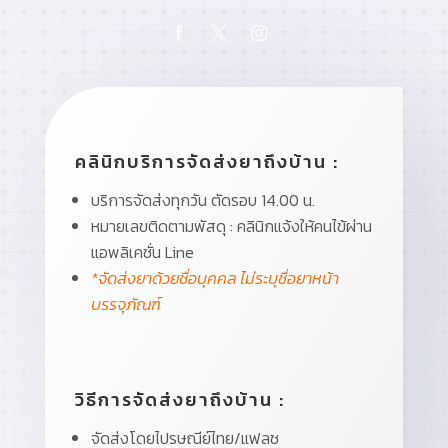
คลินิกบริการจัดส่งยาถึงบ้าน :
บริการจัดส่งทุกวัน ตัดรอบ 14.00 น.
หมายเลขติดตามพัสดุ : คลินิกแจ้งให้คนไข้ผ่าน
แอพลิเคชั่น Line
*จัดส่งยาด้วยชื่อบุคคล ไม่ระบุชื่อยาหน้า
บรรจุภัณฑ์
วิธีการจัดส่งยาถึงบ้าน :
จัดส่งโดยไปรษณีย์ไทย/แฟลช