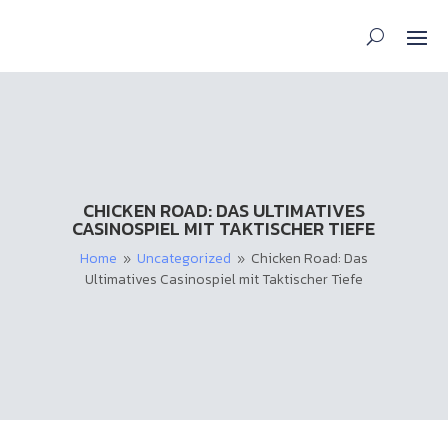
CHICKEN ROAD: DAS ULTIMATIVES
CASINOSPIEL MIT TAKTISCHER TIEFE
Home
Uncategorized
Chicken Road: Das
9
9
Ultimatives Casinospiel mit Taktischer Tiefe