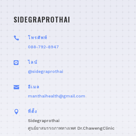
SIDEGRAPROTHAI

โทรศัพท์
088-792-8947

ไลน์
@sidegraprothai

อีเมล
manthaihealth@gmail.com

ที่ตั้ง
Sidegraprothai
ศูนย์ยาสมรรถภาพทางเพศ Dr.ChawengClinic