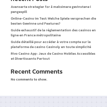
Avanserte strategier for å maksimere gevinstene i
pengespill
Online-Casino im Test: Welche Spiele versprechen die
besten Gewinne und Features?
Guide exhaustif de la réglementation des casinos en
ligne en France métropolitaine
Guide détaillé pour accéder à votre compte sur la
plateforme de casino Casinoly en toute simplicité
Rivo Casino App : Jeux de Casino Mobiles Accessibles
et Divertissants Partout
Recent Comments
No comments to show.