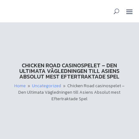
CHICKEN ROAD CASINOSPELET – DEN
ULTIMATA VÄGLEDNINGEN TILL ASIENS
ABSOLUT MEST EFTERTRAKTADE SPEL
Home
Uncategorized
Chicken Road casinospelet –
9
9
Den Ultimata Vägledningen till Asiens Absolut mest
Eftertraktade Spel