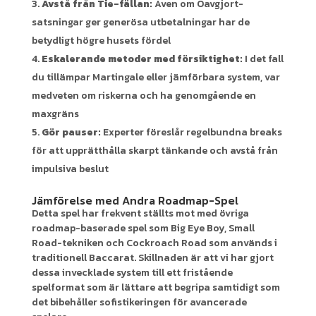
Avstå från Tie-fällan:
Även om Oavgjort-
satsningar ger generösa utbetalningar har de
betydligt högre husets fördel
Eskalerande metoder med försiktighet:
I det fall
du tillämpar Martingale eller jämförbara system, var
medveten om riskerna och ha genomgående en
maxgräns
Gör pauser:
Experter föreslår regelbundna breaks
för att upprätthålla skarpt tänkande och avstå från
impulsiva beslut
Jämförelse med Andra Roadmap-Spel
Detta spel har frekvent ställts mot med övriga
roadmap-baserade spel som Big Eye Boy, Small
Road-tekniken och Cockroach Road som används i
traditionell Baccarat. Skillnaden är att vi har gjort
dessa invecklade system till ett fristående
spelformat som är lättare att begripa samtidigt som
det bibehåller sofistikeringen för avancerade