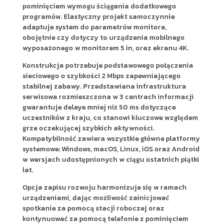
pominięciem wymogu ściągania dodatkowego
programów. Elastyczny projekt samoczynnie
adaptuje system do parametrów monitora,
obojętnie czy dotyczy to urządzenia mobilnego
wyposażonego w monitorem 5 in, oraz ekranu 4K.
Konstrukcja potrzebuje podstawowego połączenia
sieciowego o szybkości 2 Mbps zapewniającego
stabilnej zabawy. Przedstawiana infrastruktura
serwisowa rozmieszczona w 3 centrach informacji
gwarantuje delaye mniej niż 50 ms dotyczące
uczestników z kraju, co stanowi kluczowe względem
grze oczekującej szybkich aktywności.
Kompatybilność zawiera wszystkie główne platformy
systemowe: Windows, macOS, Linux, iOS oraz Android
w wersjach udostępnionych w ciągu ostatnich piątki
lat.
Opcja zapisu rozwoju harmonizuje się w ramach
urządzeniami, dając możliwość zainicjować
spotkanie za pomocą stacji roboczej oraz
kontynuować za pomocą telefonie z pominięciem