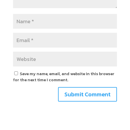
Save my name, email, and website in this browser
for the next time I comment.