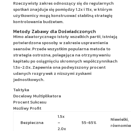
Rzeczywisty zakres odnoszący się do regularnych
spotkań znajduje się pomiędzy 1.2x i 15x, w którym
użytkownicy mogą konstruować stabilną strategię
kontrolowania budżetem.
Metody Zabawy dla Doświadczonych
Mimo aleatorycznego istoty wszelkich partii, istnieją
potwierdzone sposoby w zakresie usprawnienia
seansów. Przede wszystkim popularna metoda to
strategia ostrożna, polegająca na otrzymywaniu
kapitału po osiągnięciu skromnych współczynnikach
1.5x-2.0x. Zapewnia ona podwyższony procent
udanych rozgrywek z niższymi zyskami
jednostkowych.
Taktyka
Docelowy Multiplikatora
Procent Sukcesu
Możliwy Profit
1.5x
Niewielki,
Bezpieczna
–
55-65%
równomie
2.0x