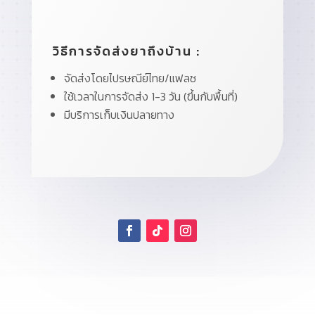
วิธีการจัดส่งยาถึงบ้าน :
จัดส่งโดยไปรษณีย์ไทย/แฟลช
ใช้เวลาในการจัดส่ง 1-3 วัน (ขึ้นกับพื้นที่)
มีบริการเก็บเงินปลายทาง