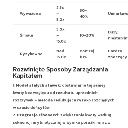
2.5x
30-
Wyważona
–
Umiarkow
40%
5.0x
5.0x
Duży,
Śmiała
–
10-20%
niestabiln
15.0x
Nad
Poniżej
Bardzo
Ryzykowna
15.0x
10%
znaczący
Rozwinięte Sposoby Zarządzania
Kapitałem
Model stałych stawek:
obstawianie tej samej
kwoty bez względu od rezultatu uprzednich
rozgrywek – metoda redukująca ryzyko rozciągłych
w czasie deficytów
Progresja Fibonacci:
zwiększanie kwoty według
sekwencji arytmetycznej w wyniku porażki, wraz z