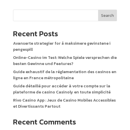
Search
Recent Posts
Avanserte strategier for å maksimere gevinstene i
pengespill
Online-Casino im Test: Welche Spiele versprechen die
besten Gewinne und Features?
Guide exhaustif de la réglementation des casinos en
ligne en France métropolitaine
Guide détaillé pour accéder à votre compte sur la
plateforme de casino Casinoly en toute simplicité
Rivo Casino App : Jeux de Casino Mobiles Accessibles
et Divertissants Partout
Recent Comments