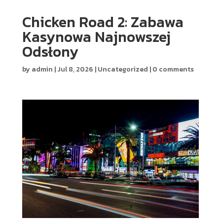
Chicken Road 2: Zabawa
Kasynowa Najnowszej
Odsłony
by
admin
|
Jul 8, 2026
|
Uncategorized
|
0 comments