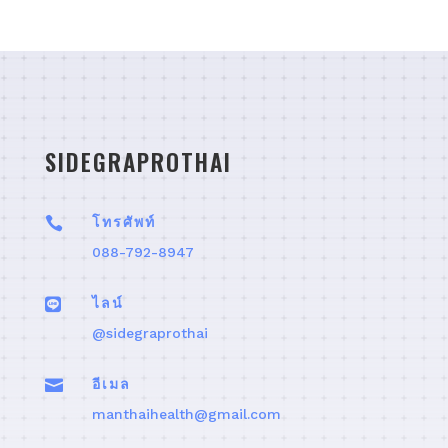
SIDEGRAPROTHAI

โทรศัพท์
088-792-8947

ไลน์
@sidegraprothai

อีเมล
manthaihealth@gmail.com