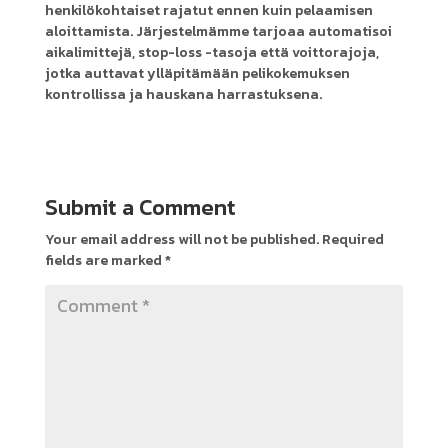
henkilökohtaiset rajatut ennen kuin pelaamisen
aloittamista. Järjestelmämme tarjoaa automatisoi
aikalimittejä, stop-loss -tasoja että voittorajoja,
jotka auttavat ylläpitämään pelikokemuksen
kontrollissa ja hauskana harrastuksena.
Submit a Comment
Your email address will not be published.
Required
fields are marked
*