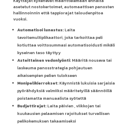
Käyttäjät kykenevät määrittelemään ennalta
asetetut nostokertoimet, automaattisen panosten
hallinnoinnin että tappiorajat taloudenpitoa
vuoksi.
Automatisoi lunastus:
Laita
tavoitemultiplikaattori, joka tarkoittaa peli
kotiuttaa voittosummasi automatisoidusti mikäli
kyseinen taso täyttyy
Asteittainen vedonlyönti:
Määritä nouseva tai
laskeuma panosstrategia pohjautuen
aikaisempien pelien tulokseen
Monipelikierrokset:
Käynnistä lukuisia sarjaisia
pyörähdyksiä valmiiksi määritetyillä säännöillä
poistamatta manuaalista syötettä
Budjettirajat:
Laita päivien , viikkojen tai
kuukausien pelaamisen rajoitukset turvallisen
pelikokemuksen takaamiseksi