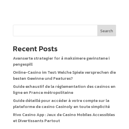
Search
Recent Posts
Avanserte strategier for å maksimere gevinstene i
pengespill
Online-Casino im Test: Welche Spiele versprechen die
besten Gewinne und Features?
Guide exhaustif de la réglementation des casinos en
ligne en France métropolitaine
Guide détaillé pour accéder à votre compte sur la
plateforme de casino Casinoly en toute simplicité
Rivo Casino App : Jeux de Casino Mobiles Accessibles
et Divertissants Partout