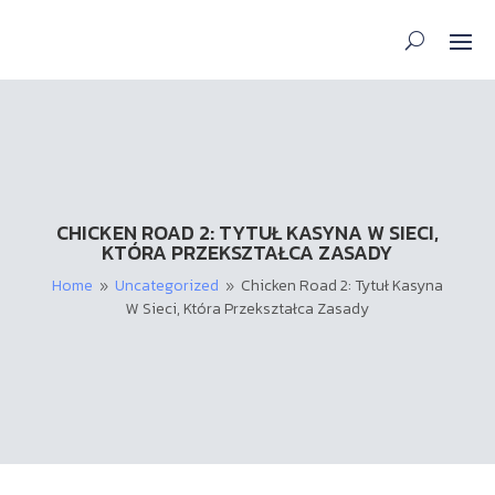
CHICKEN ROAD 2: TYTUŁ KASYNA W SIECI,
KTÓRA PRZEKSZTAŁCA ZASADY
Home
Uncategorized
Chicken Road 2: Tytuł Kasyna
9
9
W Sieci, Która Przekształca Zasady