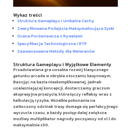
Wykaz treści
Struktura Gameplayu i Unikalne Cechy
Zweryfikowane Podejścia Maksymalizujące Zyski
Ocena Porównawcza z Rywalami
Specyfikacja Technologiczna i RTP
Zaawansowane Metody dla Weteranów
Struktura Gameplayu i Wyjątkowe Elementy
Przedstawiana gra uosabia rozwój klasycznego
gatunku arcade w obrębie otoczeniu kasynowym.
Bazując na bazie nieskomplikowanej, jednak
uzależniającej koncepcji, dostarczamy graczom
ekspresyjne przeżycie, które łączy refleksy wraz z
kalkulacją ryzyka. Wszelkie pokonanie na
zatłoczony odcinek trasy domaga się perfekcyjnego
wyczucia czasu, a każdy postęp dalej zwiększa
możliwy multiplikator nagrody począwszy od x1.1 do
maksymalnie x50.