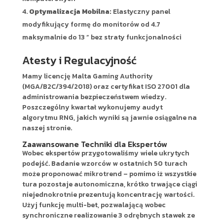
Optymalizacja Mobilna:
Elastyczny panel
modyfikujący formę do monitorów od 4.7
maksymalnie do 13 ” bez straty funkcjonalności
Atesty i Regulacyjność
Mamy licencję Malta Gaming Authority
(MGA/B2C/394/2018) oraz certyfikat ISO 27001 dla
administrowania bezpieczeństwem wiedzy.
Poszczególny kwartał wykonujemy audyt
algorytmu RNG, jakich wyniki są jawnie osiągalne na
naszej stronie.
Zaawansowane Techniki dla Ekspertów
Wobec ekspertów przygotowaliśmy wiele ukrytych
podejść. Badanie wzorców w ostatnich 50 turach
może proponować mikrotrend – pomimo iż wszystkie
tura pozostaje autonomiczna, krótko trwające ciągi
niejednokrotnie prezentują koncentrację wartości.
Użyj funkcję multi-bet, pozwalającą wobec
synchroniczne realizowanie 3 odrębnych stawek ze