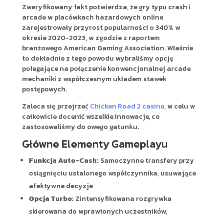
Zweryfikowany fakt potwierdza, że gry typu crash i
arcade w placówkach hazardowych online
zarejestrowały przyrost popularności o 340% w
okresie 2020-2023, w zgodzie z raportem
branżowego American Gaming Association. Właśnie
to dokładnie z tego powodu wybraliśmy opcję
polegające na połączenie konwencjonalnej arcade
mechaniki z współczesnym układem stawek
postępowych.
Zaleca się przejrzeć
Chicken Road 2 casino
, w celu w
całkowicie docenić wszelkie innowacje, co
zastosowaliśmy do owego gatunku.
Główne Elementy Gameplayu
Funkcja Auto-Cash:
Samoczynne transfery przy
osiągnięciu ustalonego współczynnika, usuwające
afektywne decyzje
Opcja Turbo:
Zintensyfikowana rozgrywka
skierowana do wprawionych uczestników,