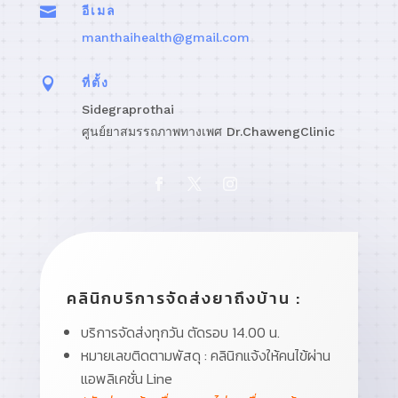

อีเมล
manthaihealth@gmail.com

ที่ตั้ง
Sidegraprothai
ศูนย์ยาสมรรถภาพทางเพศ Dr.ChawengClinic
คลินิกบริการจัดส่งยาถึงบ้าน :
บริการจัดส่งทุกวัน ตัดรอบ 14.00 น.
หมายเลขติดตามพัสดุ : คลินิกแจ้งให้คนไข้ผ่าน
แอพลิเคชั่น Line