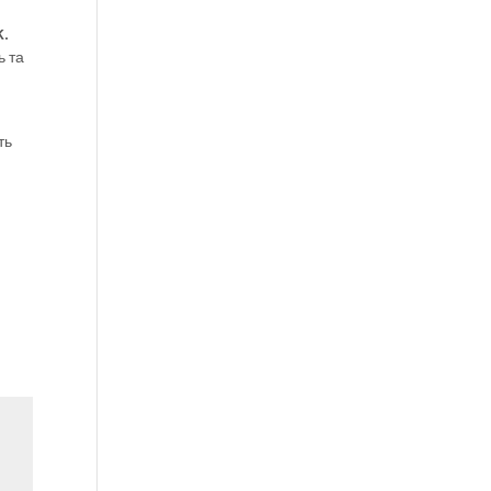
K.
ь та
ть