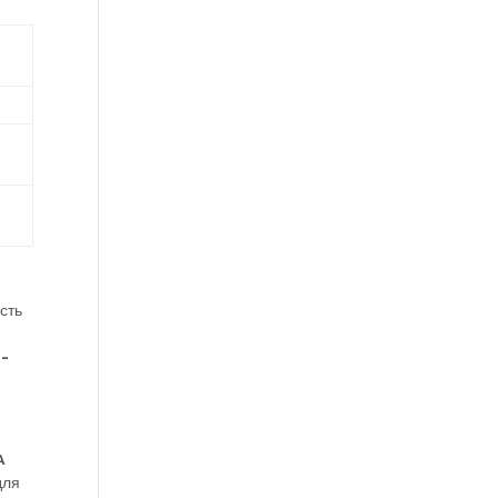
я
сть
н-
A
для