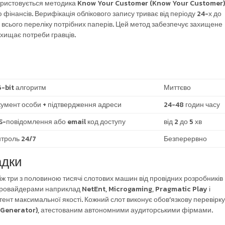
користовується методика Know Your Customer (Know Your Customer)
 фінансів. Верифікація облікового запису триває від періоду 24-х до
я всього переліку потрібних паперів. Цей метод забезпечує захищене
хищає потреби гравців.
-bit алгоритм
Миттєво
умент особи + підтвердження адреси
24-48 годин часу
-повідомлення або email код доступу
від 2 до 5 хв
нтроль 24/7
Безперервно
адки
ніж три з половиною тисячі слотових машин від провідних розробників
 провайдерами наприклад NetEnt, Microgaming, Pragmatic Play і
нт максимальної якості. Кожний слот виконує обов’язкову перевірк
Generator), атестованим автономними аудиторськими фірмами.