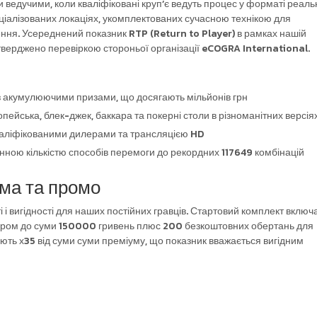
 ведучими, коли кваліфіковані крупʼє ведуть процес у форматі реаль
пеціалізованих локаціях, укомплектованих сучасною технікою для
ння. Усереднений показник RTP (Return to Player) в рамках нашій
 підтверджено перевіркою стороньої організації eCOGRA International.
 акумулюючими призами, що досягають мільйонів грн
пейська, блек-джек, баккара та покерні столи в різноманітних версія
кваліфікованими дилерами та трансляцією HD
нною кількістю способів перемоги до рекордних 117649 комбінацій
ма та промо
 і вигідності для наших постійних гравців. Стартовий комплект включ
міром до суми 150000 гривень плюс 200 безкоштовних обертань для
ють х35 від суми суми преміуму, що показник вважається вигідним