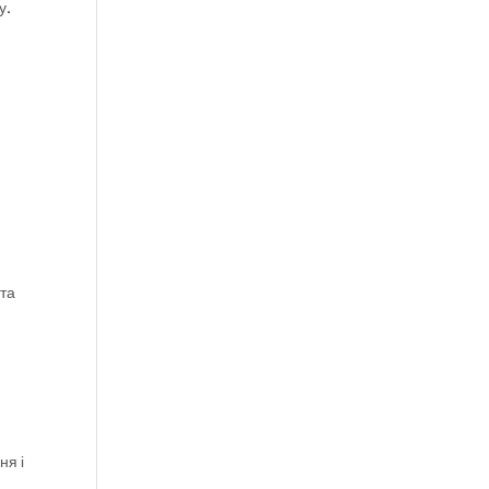
у.
 та
ня і