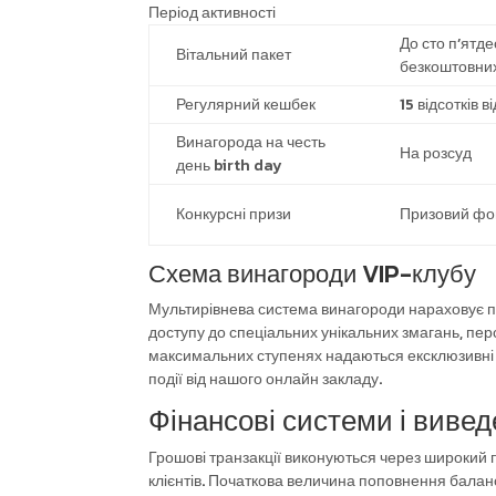
Період активності
До сто п’ятдес
Вітальний пакет
безкоштовни
Регулярний кешбек
15 відсотків в
Винагорода на честь
На розсуд
день birth day
Конкурсні призи
Призовий фо
Схема винагороди VIP-клубу
Мультирівнева система винагороди нараховує пу
доступу до спеціальних унікальних змагань, пе
максимальних ступенях надаються ексклюзивні 
події від нашого онлайн закладу.
Фінансові системи і вивед
Грошові транзакції виконуються через широкий 
клієнтів. Початкова величина поповнення балан