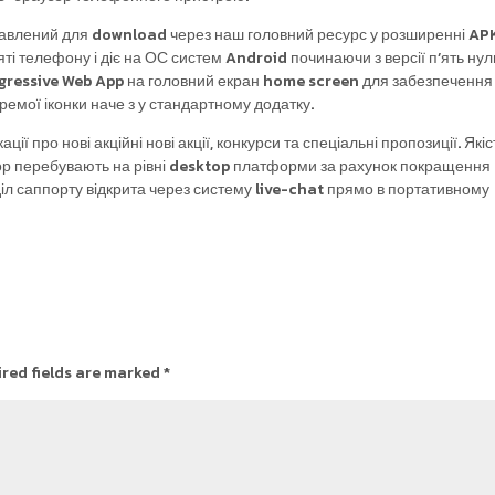
авлений для download через наш головний ресурс у розширенні AP
ті телефону і діє на ОС систем Android починаючи з версії п’ять нул
ogressive Web App на головний екран home screen для забезпечення
ремої іконки наче з у стандартному додатку.
ї про нові акційні нові акції, конкурси та спеціальні пропозиції. Якіс
ігор перебувають на рівні desktop платформи за рахунок покращення
діл саппорту відкрита через систему live-chat прямо в портативному
red fields are marked
*