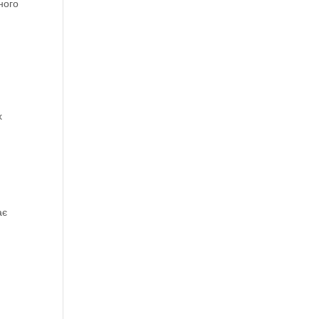
ного
х
ає