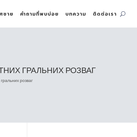
พศชาย
คำถามที่พบบ่อย
บทความ
ติดต่อเรา
РТНИХ ГРАЛЬНИХ РОЗВАГ
гральних розваг