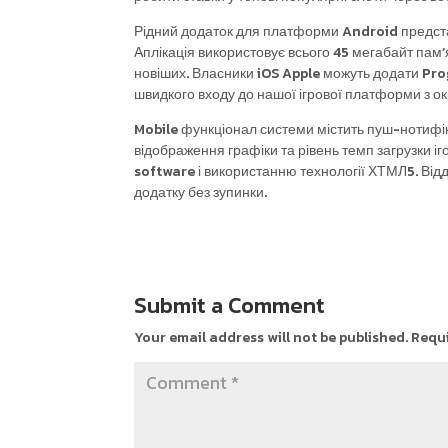
Рідний додаток для платформи Android предст
Аплікація використовує всього 45 мегабайт пам’я
новіших. Власники iOS Apple можуть додати Pr
швидкого входу до нашої ігрової платформи з ок
Mobile функціонал системи містить пуш-нотифікаці
відображення графіки та рівень темп загрузки 
software і використанню технології ХТМЛ5. Від
додатку без зупинки.
Submit a Comment
Your email address will not be published.
Requi