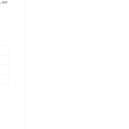
, що
у