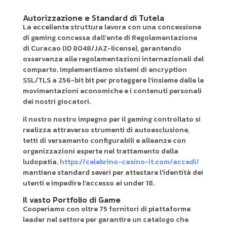
Autorizzazione e Standard di Tutela
La eccellente struttura lavora con una concessione
di gaming concessa dall’ente di Regolamentazione
di Curacao (ID 8048/JAZ-license), garantendo
osservanza alle regolamentazioni internazionali del
comparto. Implementiamo sistemi di encryption
SSL/TLS a 256-bit bit per proteggere l’insieme delle le
movimentazioni economiche e i contenuti personali
dei nostri giocatori.
Il nostro nostro impegno per il gaming controllato si
realizza attraverso strumenti di autoesclusione,
tetti di versamento configurabili e alleanze con
organizzazioni esperte nel trattamento della
ludopatia.
https://celebrino-casino-it.com/accedi/
mantiene standard severi per attestare l’identità dei
utenti e impedire l’accesso ai under 18.
Il vasto Portfolio di Game
Cooperiamo con oltre 75 fornitori di piattaforme
leader nel settore per garantire un catalogo che