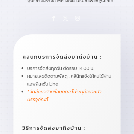
ศูนย์ยาสมรรถภาพทางเพศ Dr.ChawengClinic
คลินิกบริการจัดส่งยาถึงบ้าน :
บริการจัดส่งทุกวัน ตัดรอบ 14.00 น.
หมายเลขติดตามพัสดุ : คลินิกแจ้งให้คนไข้ผ่าน
แอพลิเคชั่น Line
*จัดส่งยาด้วยชื่อบุคคล ไม่ระบุชื่อยาหน้า
บรรจุภัณฑ์
วิธีการจัดส่งยาถึงบ้าน :