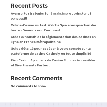
Recent Posts
Avanserte strategier for å maksimere gevinstene i
pengespill
Online-Casino im Test: Welche Spiele versprechen die
besten Gewinne und Features?
Guide exhaustif de la réglementation des casinos en
ligne en France métropolitaine
Guide détaillé pour accéder à votre compte sur la
plateforme de casino Casinoly en toute simplicité
Rivo Casino App : Jeux de Casino Mobiles Accessibles
et Divertissants Partout
Recent Comments
No comments to show.