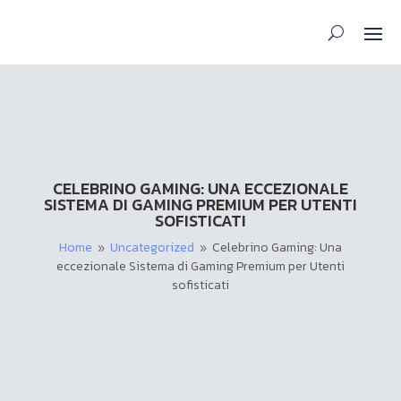
CELEBRINO GAMING: UNA ECCEZIONALE
SISTEMA DI GAMING PREMIUM PER UTENTI
SOFISTICATI
Home
Uncategorized
Celebrino Gaming: Una
9
9
eccezionale Sistema di Gaming Premium per Utenti
sofisticati