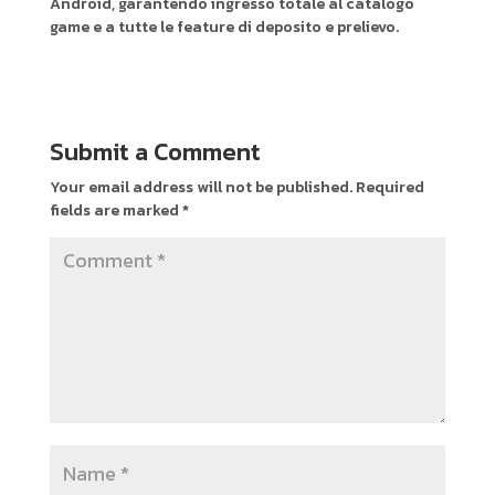
Android, garantendo ingresso totale al catalogo
game e a tutte le feature di deposito e prelievo.
Submit a Comment
Your email address will not be published.
Required
fields are marked
*