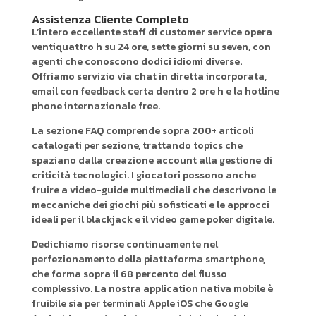
Assistenza Cliente Completo
L’intero eccellente staff di customer service opera
ventiquattro h su 24 ore, sette giorni su seven, con
agenti che conoscono dodici idiomi diverse.
Offriamo servizio via chat in diretta incorporata,
email con feedback certa dentro 2 ore h e la hotline
phone internazionale free.
La sezione FAQ comprende sopra 200+ articoli
catalogati per sezione, trattando topics che
spaziano dalla creazione account alla gestione di
criticità tecnologici. I giocatori possono anche
fruire a video-guide multimediali che descrivono le
meccaniche dei giochi più sofisticati e le approcci
ideali per il blackjack e il video game poker digitale.
Dedichiamo risorse continuamente nel
perfezionamento della piattaforma smartphone,
che forma sopra il 68 percento del flusso
complessivo. La nostra application nativa mobile è
fruibile sia per terminali Apple iOS che Google