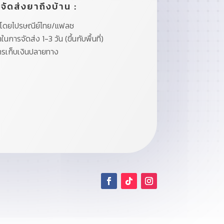
รจัดส่งยาถึงบ้าน :
งโดยไปรษณีย์ไทย/แฟลช
ในการจัดส่ง 1-3 วัน (ขึ้นกับพื้นที่)
การเก็บเงินปลายทาง