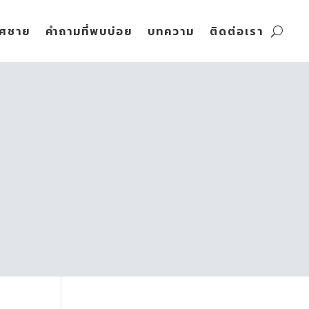
พศชาย
คำถามที่พบบ่อย
บทความ
ติดต่อเรา