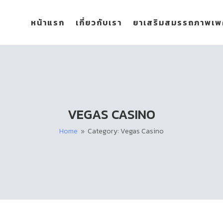
หน้าแรก
เกี่ยวกับเรา
ยาเสริมสมรรถภาพเ
VEGAS CASINO
Home
Category: Vegas Casino
9