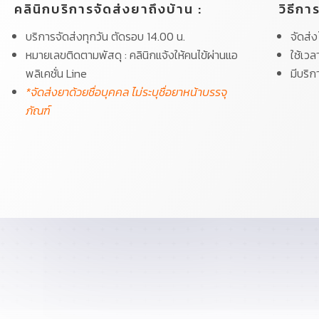
คลินิกบริการจัดส่งยาถึงบ้าน :
วิธีกา
บริการจัดส่งทุกวัน ตัดรอบ 14.00 น.
จัดส่
หมายเลขติดตามพัสดุ : คลินิกแจ้งให้คนไข้ผ่านแอ
ใช้เวลา
พลิเคชั่น Line
มีบริ
*จัดส่งยาด้วยชื่อบุคคล ไม่ระบุชื่อยาหน้าบรรจุ
ภัณฑ์