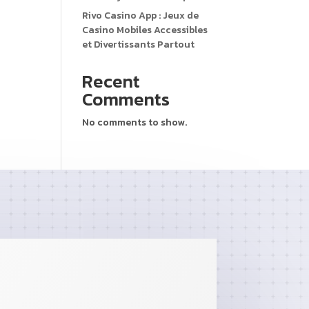
Rivo Casino App : Jeux de
Casino Mobiles Accessibles
et Divertissants Partout
Recent
Comments
No comments to show.