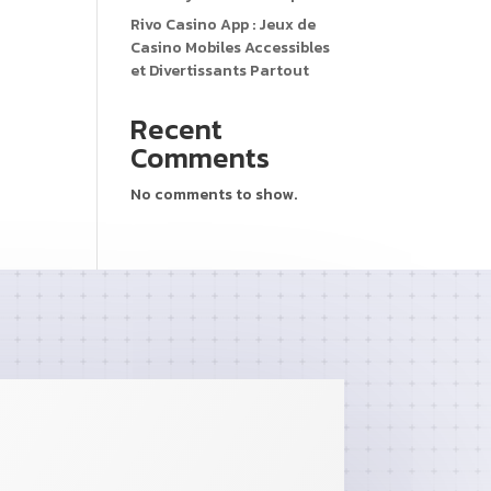
Rivo Casino App : Jeux de
Casino Mobiles Accessibles
et Divertissants Partout
Recent
Comments
No comments to show.