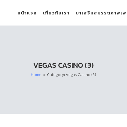
หน้าแรก
เกี่ยวกับเรา
ยาเสริมสมรรถภาพเ
VEGAS CASINO (3)
Home
Category: Vegas Casino (3)
9