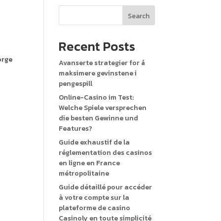
Search
Recent Posts
orge
Avanserte strategier for å
maksimere gevinstene i
pengespill
Online-Casino im Test:
Welche Spiele versprechen
die besten Gewinne und
Features?
Guide exhaustif de la
réglementation des casinos
en ligne en France
métropolitaine
Guide détaillé pour accéder
à votre compte sur la
plateforme de casino
Casinoly en toute simplicité