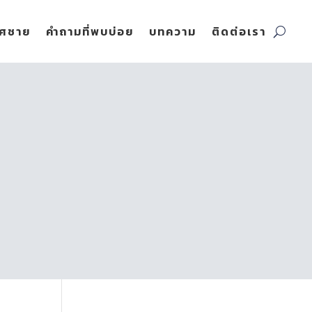
พศชาย
คำถามที่พบบ่อย
บทความ
ติดต่อเรา