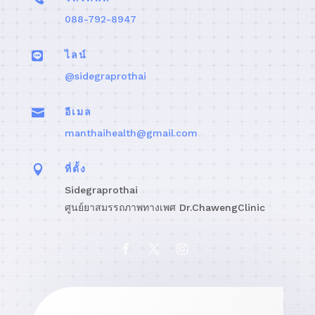
088-792-8947

ไลน์
@sidegraprothai

อีเมล
manthaihealth@gmail.com

ที่ตั้ง
Sidegraprothai
ศูนย์ยาสมรรถภาพทางเพศ Dr.ChawengClinic