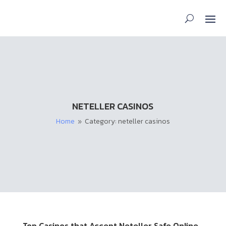
NETELLER CASINOS
Home
Category: neteller casinos
9
Top Casinos that Accept Neteller Safe Online