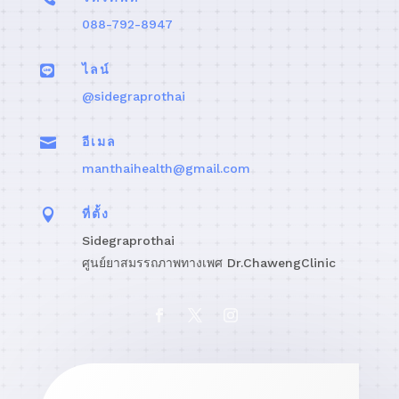
088-792-8947

ไลน์
@sidegraprothai

อีเมล
manthaihealth@gmail.com

ที่ตั้ง
Sidegraprothai
ศูนย์ยาสมรรถภาพทางเพศ Dr.ChawengClinic