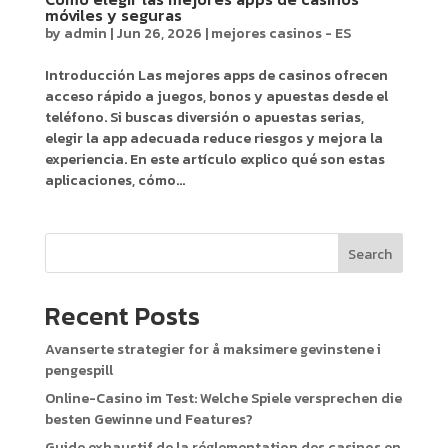
móviles y seguras
by
admin
|
Jun 26, 2026
|
mejores casinos - ES
Introducción Las mejores apps de casinos ofrecen
acceso rápido a juegos, bonos y apuestas desde el
teléfono. Si buscas diversión o apuestas serias,
elegir la app adecuada reduce riesgos y mejora la
experiencia. En este artículo explico qué son estas
aplicaciones, cómo...
Search
Recent Posts
Avanserte strategier for å maksimere gevinstene i
pengespill
Online-Casino im Test: Welche Spiele versprechen die
besten Gewinne und Features?
Guide exhaustif de la réglementation des casinos en