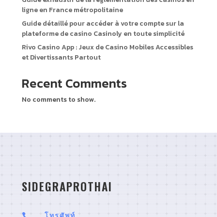
ligne en France métropolitaine
Guide détaillé pour accéder à votre compte sur la
plateforme de casino Casinoly en toute simplicité
Rivo Casino App : Jeux de Casino Mobiles Accessibles
et Divertissants Partout
Recent Comments
No comments to show.
SIDEGRAPROTHAI

โทรศัพท์