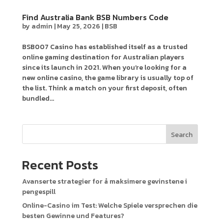
Find Australia Bank BSB Numbers Code
by
admin
|
May 25, 2026
|
BSB
BSB007 Casino has established itself as a trusted
online gaming destination for Australian players
since its launch in 2021. When you’re looking for a
new online casino, the game library is usually top of
the list. Think a match on your first deposit, often
bundled...
Search
Recent Posts
Avanserte strategier for å maksimere gevinstene i
pengespill
Online-Casino im Test: Welche Spiele versprechen die
besten Gewinne und Features?