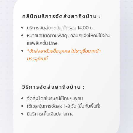
คลินิกบริการจัดส่งยาถึงบ้าน :
บริการจัดส่งทุกวัน ตัดรอบ 14.00 น.
หมายเลขติดตามพัสดุ : คลินิกแจ้งให้คนไข้ผ่าน
แอพลิเคชั่น Line
*จัดส่งยาด้วยชื่อบุคคล ไม่ระบุชื่อยาหน้า
บรรจุภัณฑ์
วิธีการจัดส่งยาถึงบ้าน :
จัดส่งโดยไปรษณีย์ไทย/แฟลช
ใช้เวลาในการจัดส่ง 1-3 วัน (ขึ้นกับพื้นที่)
มีบริการเก็บเงินปลายทาง