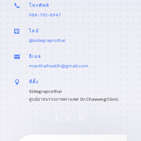

โทรศัพท์
088-792-8947

ไลน์
@sidegraprothai

อีเมล
manthaihealth@gmail.com

ที่ตั้ง
Sidegraprothai
ศูนย์ยาสมรรถภาพทางเพศ Dr.ChawengClinic