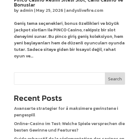
Bonuslar
by
admin
|
May 25, 2026
|
andyslivefire.com
Geniş tema seçenekleri, bonus özellikleri ve büyük
jackpot slotları ile PINCO Casino, rakipsiz bir slot
deneyimi sunar. Bu pinco giriş geniş koleksiyon, hem
yeni başlayanları hem de düzenli oyuncuları oyunda
tutar. Sadece siteye giden bir kısayol değil, rahat
oyun ve...
Search
Recent Posts
Avanserte strategier for å maksimere gevinstene i
pengespill
Online-Casino im Test: Welche Spiele versprechen die
besten Gewinne und Features?
Guide exhaustif de la réglementation des casinos en