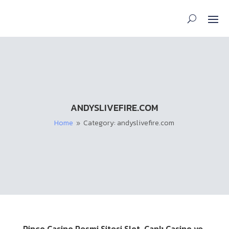
ANDYSLIVEFIRE.COM
Home
Category: andyslivefire.com
9
Pinco Casino Resmi Sitesi Slot, Canlı Casino ve