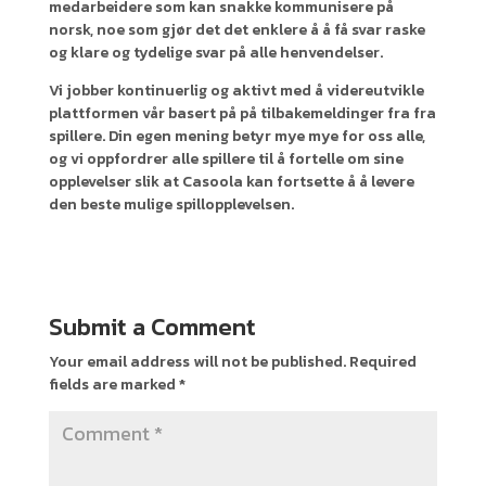
medarbeidere som kan snakke kommunisere på
norsk, noe som gjør det det enklere å å få svar raske
og klare og tydelige svar på alle henvendelser.
Vi jobber kontinuerlig og aktivt med å videreutvikle
plattformen vår basert på på tilbakemeldinger fra fra
spillere. Din egen mening betyr mye mye for oss alle,
og vi oppfordrer alle spillere til å fortelle om sine
opplevelser slik at Casoola kan fortsette å å levere
den beste mulige spillopplevelsen.
Submit a Comment
Your email address will not be published.
Required
fields are marked
*