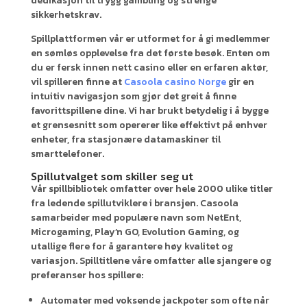
dedikasjon til trygg gambling og strenge
sikkerhetskrav.
Spillplattformen vår er utformet for å gi medlemmer
en sømløs opplevelse fra det første besøk. Enten om
du er fersk innen nett casino eller en erfaren aktør,
vil spilleren finne at
Casoola casino Norge
gir en
intuitiv navigasjon som gjør det greit å finne
favorittspillene dine. Vi har brukt betydelig i å bygge
et grensesnitt som opererer like effektivt på enhver
enheter, fra stasjonære datamaskiner til
smarttelefoner.
Spillutvalget som skiller seg ut
Vår spillbibliotek omfatter over hele 2000 ulike titler
fra ledende spillutviklere i bransjen. Casoola
samarbeider med populære navn som NetEnt,
Microgaming, Play’n GO, Evolution Gaming, og
utallige flere for å garantere høy kvalitet og
variasjon. Spilltitlene våre omfatter alle sjangere og
preferanser hos spillere:
Automater med voksende jackpoter som ofte når