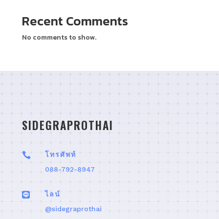
Recent Comments
No comments to show.
SIDEGRAPROTHAI

โทรศัพท์
088-792-8947

ไลน์
@sidegraprothai