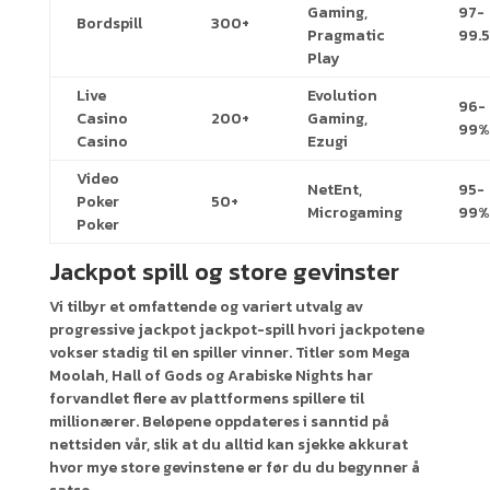
Gaming,
97-
Bordspill
300+
Pragmatic
99.
Play
Live
Evolution
96-
Casino
200+
Gaming,
99%
Casino
Ezugi
Video
NetEnt,
95-
Poker
50+
Microgaming
99%
Poker
Jackpot spill og store gevinster
Vi tilbyr et omfattende og variert utvalg av
progressive jackpot jackpot-spill hvori jackpotene
vokser stadig til en spiller vinner. Titler som Mega
Moolah, Hall of Gods og Arabiske Nights har
forvandlet flere av plattformens spillere til
millionærer. Beløpene oppdateres i sanntid på
nettsiden vår, slik at du alltid kan sjekke akkurat
hvor mye store gevinstene er før du du begynner å