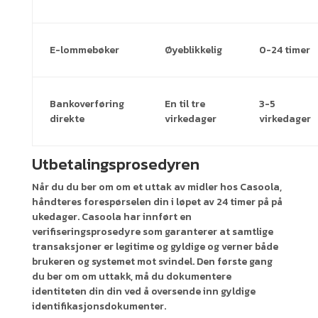
E-lommebøker
Øyeblikkelig
0-24 timer
Bankoverføring
En til tre
3-5
direkte
virkedager
virkedager
Utbetalingsprosedyren
Når du du ber om om et uttak av midler hos Casoola,
håndteres forespørselen din i løpet av 24 timer på på
ukedager. Casoola har innført en
verifiseringsprosedyre som garanterer at samtlige
transaksjoner er legitime og gyldige og verner både
brukeren og systemet mot svindel. Den første gang
du ber om om uttakk, må du dokumentere
identiteten din din ved å oversende inn gyldige
identifikasjonsdokumenter.