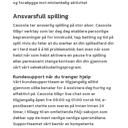
og forebygge mot mistenkelig aktivitet
Ansvarsfull spilling
Casoola tar ansvarlig spilling på stor alvor. Casoola
tilbyr verktøy som lar deg deg etablere personlige
begrensninger på for innskudd, tap, betting og tid på
spill. Hvis du føler at du merker at din spilladferd din
er i ferd med å å bli problematisk, kan man når som
helst når som helst aktivere en pause fra spilling
eller permanent stenge kontoen din din gjennom
vårt vårt selvekskluderingsprogram.
Kundesupport når du trenger hjelp
Vårt kundesupportteam er tilgjengelig alltid
gjennom ulike kanaler for å assistere deg hurtig og
effektivt på. Casoola tilbyr live chat som er
tilgjengelig åpen fra 08:00 og 01:00 norsk tid, e-
postbasert støtte som svares på innen innen 24
timer, i tillegg til en omfattende FAQ-seksjon som
dekker opp de mest vanlige vanlige spørsmålene.
Supportteamet vårt består av kompetente