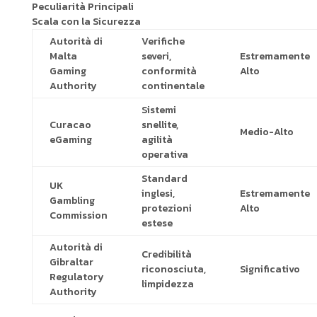
Peculiarità Principali
Scala con la Sicurezza
Autorità di
Verifiche
Malta
severi,
Estremamente
Gaming
conformità
Alto
Authority
continentale
Sistemi
Curacao
snellite,
Medio-Alto
eGaming
agilità
operativa
Standard
UK
inglesi,
Estremamente
Gambling
protezioni
Alto
Commission
estese
Autorità di
Credibilità
Gibraltar
riconosciuta,
Significativo
Regulatory
limpidezza
Authority