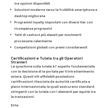
tra opzioni disponibili
Soluzioni moderne verso la fruibilità smartphone e
desktop migliorata
Programmi loyalty impostati con diversi tier con
ricompense progressivi
Tetti di cashout più elevati per movimenti
processate celermente
Competizioni globali con premi considerevoli
Certificazioni e Tutela tra gli Operatori
Stranieri
La questione sulla tutela è l’ aspetto fondamentale
con la decisione di la portale per il intrattenimento
estera. Questi siti affidabili possiedono
certificazioni rilasciate da autorità certificate a
piano internazionale, le quali assicurano standard
stringenti con la tutela con i elementi per equità tra
le transazioni.
Ente