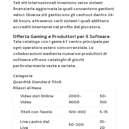
Tali siti internazionali investono verso sistemi
finanziarie aggiornate le quali consentono gestioni
veloci. Diverse siti gestiscono gli cashout dentro 24-
48 hours, attraverso certi sistemi i quali abilitano
accrediti istantanei nel profilo del giocatore.
Offerta Gaming e Produttori per il Software
Tale catalogo con i game è l’ centro principale per
ogni operatore estero concorrenziale. Le
collaborazioni mediante numerosi produttori di
software offrono cataloghi di giochi
particolarmente vaste e variate.
Categoria
Quantità Standard Titoli
Rilasci al Mese
Video slot Online
2000-
50-
Video
4000
100
Titoli con Tavolo
100-300
5-15
Live casino dal
10-
50-200
Live
20