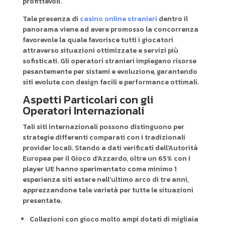
profittevoli.
Tale presenza di
casino online stranieri
dentro il
panorama viene ad avere promosso la concorrenza
favorevole la quale favorisce tutti i giocatori
attraverso situazioni ottimizzate e servizi più
sofisticati. Gli operatori stranieri impiegano risorse
pesantemente per sistemi e evoluzione, garantendo
siti evolute con design facili e performance ottimali.
Aspetti Particolari con gli
Operatori Internazionali
Tali siti internazionali possono distinguono per
strategie differenti comparati con i tradizionali
provider locali. Stando a dati verificati dell’Autorità
Europea per il Gioco d’Azzardo, oltre un 65% con i
player UE hanno sperimentato come minimo 1
esperienza siti estere nell’ultimo arco di tre anni,
apprezzandone tale varietà per tutte le situazioni
presentate.
Collezioni con gioco molto ampi dotati di migliaia