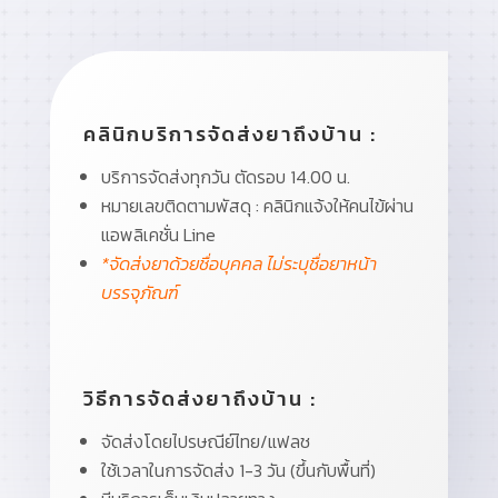
คลินิกบริการจัดส่งยาถึงบ้าน :
บริการจัดส่งทุกวัน ตัดรอบ 14.00 น.
หมายเลขติดตามพัสดุ : คลินิกแจ้งให้คนไข้ผ่าน
แอพลิเคชั่น Line
*จัดส่งยาด้วยชื่อบุคคล ไม่ระบุชื่อยาหน้า
บรรจุภัณฑ์
วิธีการจัดส่งยาถึงบ้าน :
จัดส่งโดยไปรษณีย์ไทย/แฟลช
ใช้เวลาในการจัดส่ง 1-3 วัน (ขึ้นกับพื้นที่)