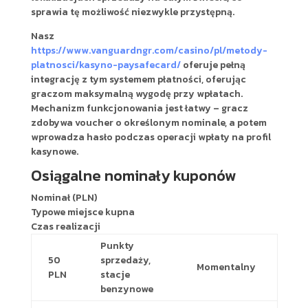
sprawia tę możliwość niezwykle przystępną.
Nasz
https://www.vanguardngr.com/casino/pl/metody-
platnosci/kasyno-paysafecard/
oferuje pełną
integrację z tym systemem płatności, oferując
graczom maksymalną wygodę przy wpłatach.
Mechanizm funkcjonowania jest łatwy – gracz
zdobywa voucher o określonym nominale, a potem
wprowadza hasło podczas operacji wpłaty na profil
kasynowe.
Osiągalne nominały kuponów
Nominał (PLN)
Typowe miejsce kupna
Czas realizacji
Punkty
50
sprzedaży,
Momentalny
PLN
stacje
benzynowe