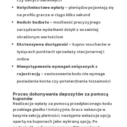
czy danych bankowych
Natychmiastowe wpłaty
– pieniądze pojawiają się
na profilu gracza w ciągu kilku sekund
Nadzór budżetu
– możliwość precyzyjnego
zarządzania wydatkami dzięki z wcześniej
określonym wartościom
Ekstensywna dostępność
– kupno voucherów w
tysiącach punktach sprzedaży stacjonarnej i
online
Niewystępowanie wymagań związanych z
rejestracją
– zastosowanie kodu nie wymaga
posiadania konta czy potwierdzenia tożsamości
Proces dokonywania depozytów za pomocą
kuponów
Realizacja wpłaty za pomocą przedpłaconego kodu
przebiega gładko i intuicyjnie. Gracz wskazuje w
kasynie sekcję płatności, następnie wskazuje opcję
opartą na kuponach jako wybraną opcję. Po