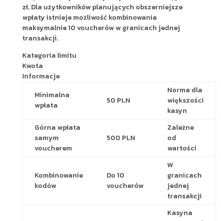
zł. Dla użytkowników planujących obszerniejsze
wpłaty istnieje możliwość kombinowania
maksymalnie 10 voucherów w granicach jednej
transakcji.
Kategoria limitu
Kwota
Informacje
Norma dla
Minimalna
50 PLN
większości
wpłata
kasyn
Górna wpłata
Zależne
samym
500 PLN
od
voucherem
wartości
W
Kombinowanie
Do 10
granicach
kodów
voucherów
jednej
transakcji
Kasyna