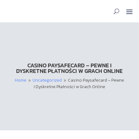
CASINO PAYSAFECARD – PEWNE I
DYSKRETNE PŁATNOŚCI W GRACH ONLINE
Home
Uncategorized
Casino Paysafecard – Pewne
9
9
i Dyskretne Płatności w Grach Online