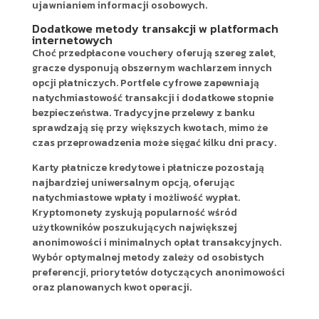
ujawnianiem informacji osobowych.
Dodatkowe metody transakcji w platformach
internetowych
Choć przedpłacone vouchery oferują szereg zalet,
gracze dysponują obszernym wachlarzem innych
opcji płatniczych. Portfele cyfrowe zapewniają
natychmiastowość transakcji i dodatkowe stopnie
bezpieczeństwa. Tradycyjne przelewy z banku
sprawdzają się przy większych kwotach, mimo że
czas przeprowadzenia może sięgać kilku dni pracy.
Karty płatnicze kredytowe i płatnicze pozostają
najbardziej uniwersalnym opcją, oferując
natychmiastowe wpłaty i możliwość wypłat.
Kryptomonety zyskują popularność wśród
użytkowników poszukujących największej
anonimowości i minimalnych opłat transakcyjnych.
Wybór optymalnej metody zależy od osobistych
preferencji, priorytetów dotyczących anonimowości
oraz planowanych kwot operacji.