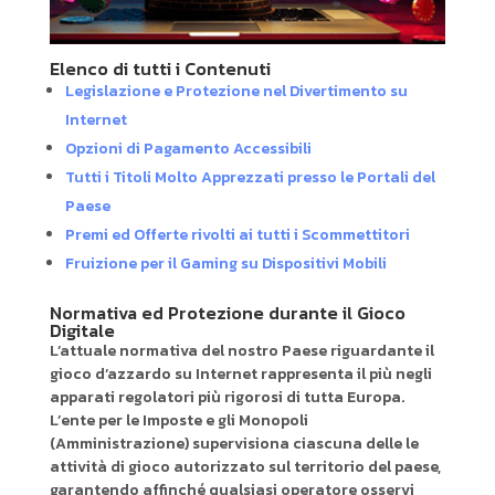
Elenco di tutti i Contenuti
Legislazione e Protezione nel Divertimento su
Internet
Opzioni di Pagamento Accessibili
Tutti i Titoli Molto Apprezzati presso le Portali del
Paese
Premi ed Offerte rivolti ai tutti i Scommettitori
Fruizione per il Gaming su Dispositivi Mobili
Normativa ed Protezione durante il Gioco
Digitale
L’attuale normativa del nostro Paese riguardante il
gioco d’azzardo su Internet rappresenta il più negli
apparati regolatori più rigorosi di tutta Europa.
L’ente per le Imposte e gli Monopoli
(Amministrazione) supervisiona ciascuna delle le
attività di gioco autorizzato sul territorio del paese,
garantendo affinché qualsiasi operatore osservi