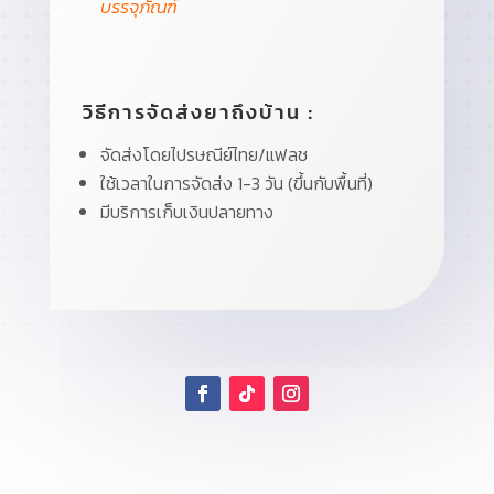
บรรจุภัณฑ์
วิธีการจัดส่งยาถึงบ้าน :
จัดส่งโดยไปรษณีย์ไทย/แฟลช
ใช้เวลาในการจัดส่ง 1-3 วัน (ขึ้นกับพื้นที่)
มีบริการเก็บเงินปลายทาง