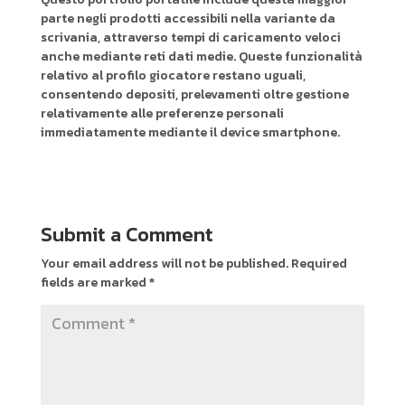
parte negli prodotti accessibili nella variante da
scrivania, attraverso tempi di caricamento veloci
anche mediante reti dati medie. Queste funzionalità
relativo al profilo giocatore restano uguali,
consentendo depositi, prelevamenti oltre gestione
relativamente alle preferenze personali
immediatamente mediante il device smartphone.
Submit a Comment
Your email address will not be published.
Required
fields are marked
*