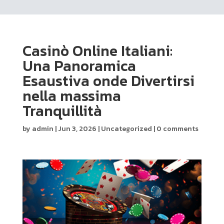
Casinò Online Italiani:
Una Panoramica
Esaustiva onde Divertirsi
nella massima
Tranquillità
by
admin
|
Jun 3, 2026
|
Uncategorized
|
0 comments