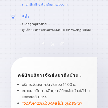
manthaihealth@gmail.com

ที่ตั้ง
Sidegraprothai
ศูนย์ยาสมรรถภาพทางเพศ Dr.ChawengClinic
คลินิกบริการจัดส่งยาถึงบ้าน :
บริการจัดส่งทุกวัน ตัดรอบ 14.00 น.
หมายเลขติดตามพัสดุ : คลินิกแจ้งให้คนไข้ผ่าน
แอพลิเคชั่น Line
*จัดส่งยาด้วยชื่อบุคคล ไม่ระบุชื่อยาหน้า