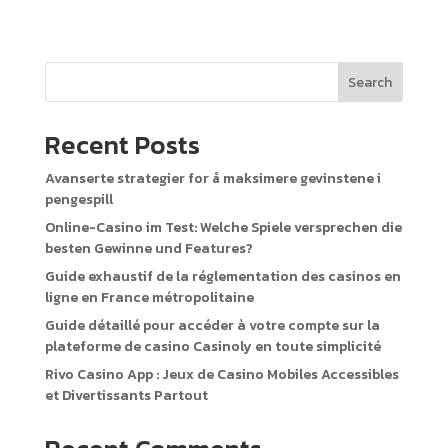
Search
Recent Posts
Avanserte strategier for å maksimere gevinstene i
pengespill
Online-Casino im Test: Welche Spiele versprechen die
besten Gewinne und Features?
Guide exhaustif de la réglementation des casinos en
ligne en France métropolitaine
Guide détaillé pour accéder à votre compte sur la
plateforme de casino Casinoly en toute simplicité
Rivo Casino App : Jeux de Casino Mobiles Accessibles
et Divertissants Partout