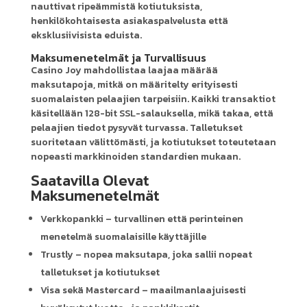
nauttivat ripeämmistä kotiutuksista,
henkilökohtaisesta asiakaspalvelusta että
eksklusiivisista eduista.
Maksumenetelmät ja Turvallisuus
Casino Joy mahdollistaa laajaa määrää
maksutapoja, mitkä on määritelty erityisesti
suomalaisten pelaajien tarpeisiin. Kaikki transaktiot
käsitellään 128-bit SSL-salauksella, mikä takaa, että
pelaajien tiedot pysyvät turvassa. Talletukset
suoritetaan välittömästi, ja kotiutukset toteutetaan
nopeasti markkinoiden standardien mukaan.
Saatavilla Olevat
Maksumenetelmät
Verkkopankki – turvallinen että perinteinen
menetelmä suomalaisille käyttäjille
Trustly – nopea maksutapa, joka sallii nopeat
talletukset ja kotiutukset
Visa sekä Mastercard – maailmanlaajuisesti