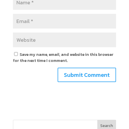
Save my name, email, and website in this browser
for the next time I comment.
Search