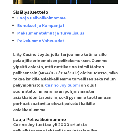
Sisällysluettelo
Laaja Pelivalikoimamme
Bonukset ja Kampanjat
Maksumenetelmät ja Turvallisuus
Palvelumme Vahvuudet
Liity Casino Joylle, jolla tarjoamme kotimaisille
pelaajille erinomaisen pelikokemuksen. Olemme
ylpeitä asiasta, että nettikasino toimii Maltan
pelilisenssin (MGA/B2C/394/2017) alaisuudessa, mikä
takaa kaikille asiakkaillemme turvallisen sekä reilun
peliympäristön.
Casino Joy Suomi
on ollut
suunniteltu nimenomaan pohjoismaisten
asiakkaiden tarpeisiin, sekä pyrimme tuottamaan
parhaat saatavilla olevat palvelut kaikille
asiakkaallemme.
Laaja Pelivalikoimamme
Casino Joy tuottaa yli 2000 erilaista
pelivaihtoehtoa johtavilta pelintarjoajilta.