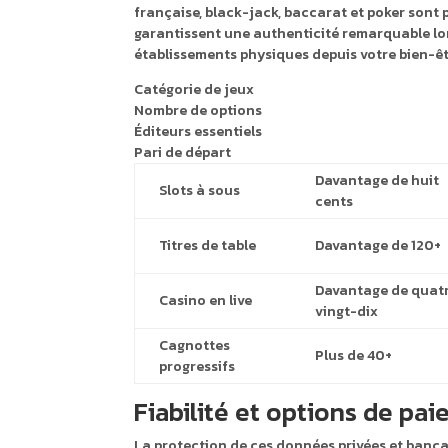
française, black-jack, baccarat et poker sont
garantissent une authenticité remarquable lor
établissements physiques depuis votre bien-êt
Catégorie de jeux
Nombre de options
Éditeurs essentiels
Pari de départ
Davantage de huit
Slots à sous
cents
Titres de table
Davantage de 120+
Davantage de quat
Casino en live
vingt-dix
Cagnottes
Plus de 40+
progressifs
Fiabilité et options de pa
La protection de ces données privées et banca