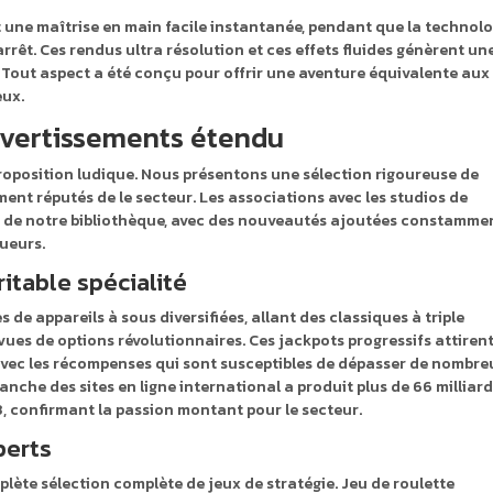
 une maîtrise en main facile instantanée, pendant que la technolo
rrêt. Ces rendus ultra résolution et ces effets fluides génèrent un
l. Tout aspect a été conçu pour offrir une aventure équivalente aux
eux.
divertissements étendu
proposition ludique. Nous présentons une sélection rigoureuse de
ent réputés de le secteur. Les associations avec les studios de
t de notre bibliothèque, avec des nouveautés ajoutées constamme
oueurs.
itable spécialité
de appareils à sous diversifiées, allant des classiques à triple
es de options révolutionnaires. Ces jackpots progressifs attiren
 avec les récompenses qui sont susceptibles de dépasser de nombre
anche des sites en ligne international a produit plus de 66 milliar
, confirmant la passion montant pour le secteur.
perts
ète sélection complète de jeux de stratégie. Jeu de roulette