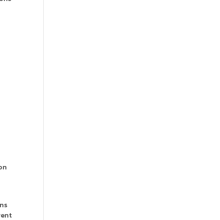
lon
ons
gent