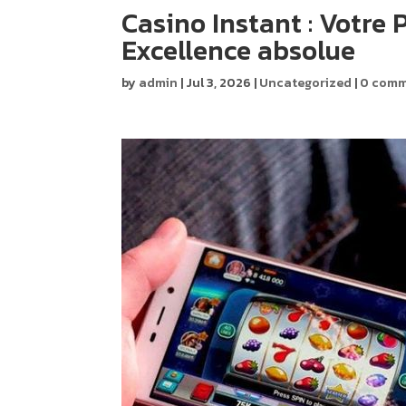
Casino Instant : Votre
Excellence absolue
by
admin
|
Jul 3, 2026
|
Uncategorized
|
0 comm