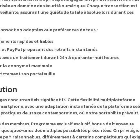
urisée en domaine de sécurité numérique. Chaque transaction est
lveillante, assurant une quiétude totale absolue lors durant ces
ransaction adaptées aux préférences de tous :
iements rapides et fiables
r et PayPal proposant des retraits instantanés
s avec un traitement durant 24h à quarante-huit heures
ur la anonymat maximale
rictement son portefeuille
ution
s concurrentiels significatifs. Cette flexibilité multiplateforme
 smartphone, avec une adaptation instantanée de la plateforme se
x pratiques de usage contemporaines, où notre portabilité prévaut.
é des membres. Programme exclusif exclusif, bonus de bienvenue
 quelques-unes des multiples possibilités présentées. On privilégi
de pari raisonnables, différemment à certains compétiteurs qui exi