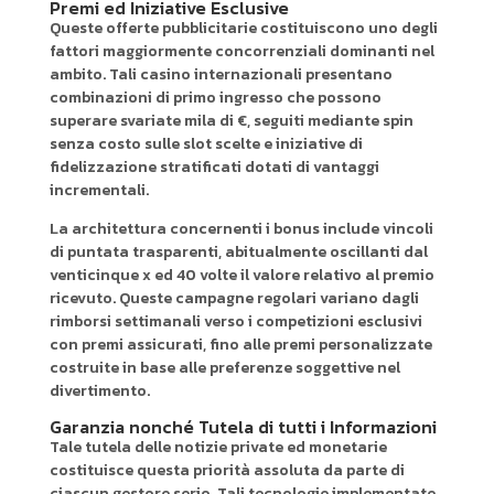
Premi ed Iniziative Esclusive
Queste offerte pubblicitarie costituiscono uno degli
fattori maggiormente concorrenziali dominanti nel
ambito. Tali casino internazionali presentano
combinazioni di primo ingresso che possono
superare svariate mila di €, seguiti mediante spin
senza costo sulle slot scelte e iniziative di
fidelizzazione stratificati dotati di vantaggi
incrementali.
La architettura concernenti i bonus include vincoli
di puntata trasparenti, abitualmente oscillanti dal
venticinque x ed 40 volte il valore relativo al premio
ricevuto. Queste campagne regolari variano dagli
rimborsi settimanali verso i competizioni esclusivi
con premi assicurati, fino alle premi personalizzate
costruite in base alle preferenze soggettive nel
divertimento.
Garanzia nonché Tutela di tutti i Informazioni
Tale tutela delle notizie private ed monetarie
costituisce questa priorità assoluta da parte di
ciascun gestore serio. Tali tecnologie implementate