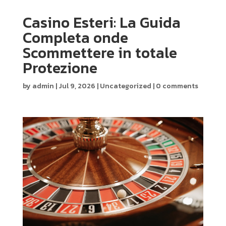
Casino Esteri: La Guida
Completa onde
Scommettere in totale
Protezione
by
admin
|
Jul 9, 2026
|
Uncategorized
|
0 comments