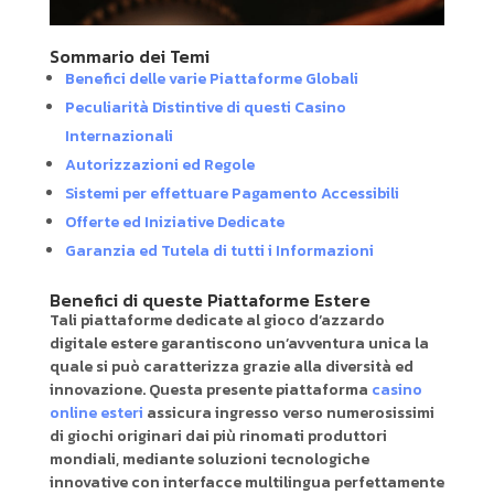
Sommario dei Temi
Benefici delle varie Piattaforme Globali
Peculiarità Distintive di questi Casino
Internazionali
Autorizzazioni ed Regole
Sistemi per effettuare Pagamento Accessibili
Offerte ed Iniziative Dedicate
Garanzia ed Tutela di tutti i Informazioni
Benefici di queste Piattaforme Estere
Tali piattaforme dedicate al gioco d’azzardo
digitale estere garantiscono un’avventura unica la
quale si può caratterizza grazie alla diversità ed
innovazione. Questa presente piattaforma
casino
online esteri
assicura ingresso verso numerosissimi
di giochi originari dai più rinomati produttori
mondiali, mediante soluzioni tecnologiche
innovative con interfacce multilingua perfettamente