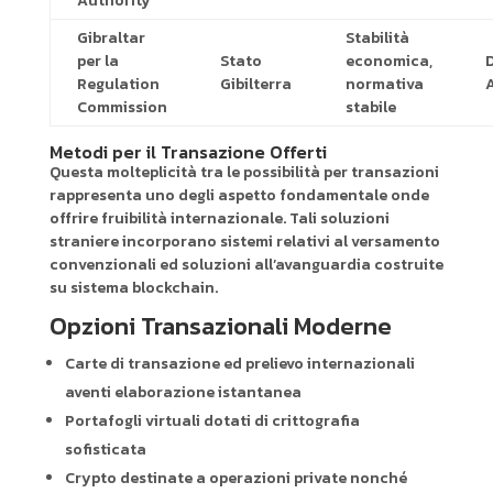
Authority
Gibraltar
Stabilità
per la
Stato
economica,
Regulation
Gibilterra
normativa
A
Commission
stabile
Metodi per il Transazione Offerti
Questa molteplicità tra le possibilità per transazioni
rappresenta uno degli aspetto fondamentale onde
offrire fruibilità internazionale. Tali soluzioni
straniere incorporano sistemi relativi al versamento
convenzionali ed soluzioni all’avanguardia costruite
su sistema blockchain.
Opzioni Transazionali Moderne
Carte di transazione ed prelievo internazionali
aventi elaborazione istantanea
Portafogli virtuali dotati di crittografia
sofisticata
Crypto destinate a operazioni private nonché