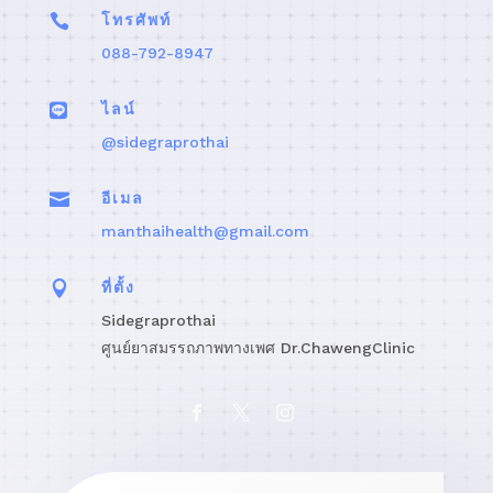

โทรศัพท์
088-792-8947

ไลน์
@sidegraprothai

อีเมล
manthaihealth@gmail.com

ที่ตั้ง
Sidegraprothai
ศูนย์ยาสมรรถภาพทางเพศ Dr.ChawengClinic