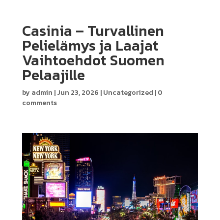
Casinia – Turvallinen
Pelielämys ja Laajat
Vaihtoehdot Suomen
Pelaajille
by
admin
|
Jun 23, 2026
|
Uncategorized
|
0
comments