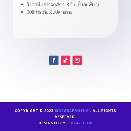
ใช้เวลาในการจัดส่ง 1-3 วัน (ขึ้นกับพื้นที่)
มีบริการเก็บเงินปลายทาง
COPYRIGHT © 2023
SIDEGRAPROTHAI
. ALL RIGHTS
RESERVED.
DESIGNED BY
TIDEAZ.COM