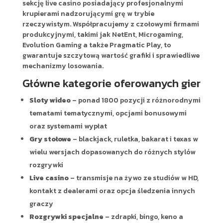
sekcję live casino posiadający profesjonalnymi
krupierami nadzorującymi grę w trybie
rzeczywistym. Współpracujemy z czołowymi firmami
produkcyjnymi, takimi jak NetEnt, Microgaming,
Evolution Gaming a także Pragmatic Play, to
gwarantuje szczytową wartość grafiki i sprawiedliwe
mechanizmy losowania.
Główne kategorie oferowanych gier
Sloty wideo
– ponad 1800 pozycji z różnorodnymi
tematami tematycznymi, opcjami bonusowymi
oraz systemami wypłat
Gry stołowe
– blackjack, ruletka, bakarat i texas w
wielu wersjach dopasowanych do różnych stylów
rozgrywki
Live casino
– transmisje na żywo ze studiów w HD,
kontakt z dealerami oraz opcja śledzenia innych
graczy
Rozgrywki specjalne
– zdrapki, bingo, keno a