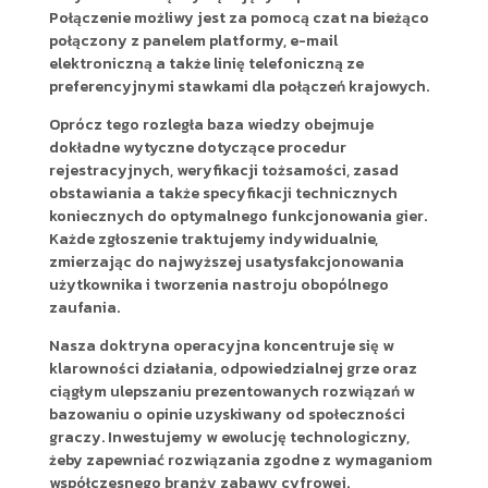
Połączenie możliwy jest za pomocą czat na bieżąco
połączony z panelem platformy, e-mail
elektroniczną a także linię telefoniczną ze
preferencyjnymi stawkami dla połączeń krajowych.
Oprócz tego rozległa baza wiedzy obejmuje
dokładne wytyczne dotyczące procedur
rejestracyjnych, weryfikacji tożsamości, zasad
obstawiania a także specyfikacji technicznych
koniecznych do optymalnego funkcjonowania gier.
Każde zgłoszenie traktujemy indywidualnie,
zmierzając do najwyższej usatysfakcjonowania
użytkownika i tworzenia nastroju obopólnego
zaufania.
Nasza doktryna operacyjna koncentruje się w
klarowności działania, odpowiedzialnej grze oraz
ciągłym ulepszaniu prezentowanych rozwiązań w
bazowaniu o opinie uzyskiwany od społeczności
graczy. Inwestujemy w ewolucję technologiczny,
żeby zapewniać rozwiązania zgodne z wymaganiom
współczesnego branży zabawy cyfrowej.