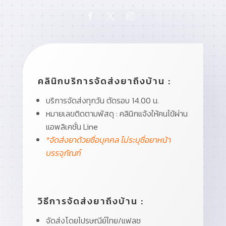
คลินิกบริการจัดส่งยาถึงบ้าน :
บริการจัดส่งทุกวัน ตัดรอบ 14.00 น.
หมายเลขติดตามพัสดุ : คลินิกแจ้งให้คนไข้ผ่าน
แอพลิเคชั่น Line
*จัดส่งยาด้วยชื่อบุคคล ไม่ระบุชื่อยาหน้า
บรรจุภัณฑ์
วิธีการจัดส่งยาถึงบ้าน :
จัดส่งโดยไปรษณีย์ไทย/แฟลช