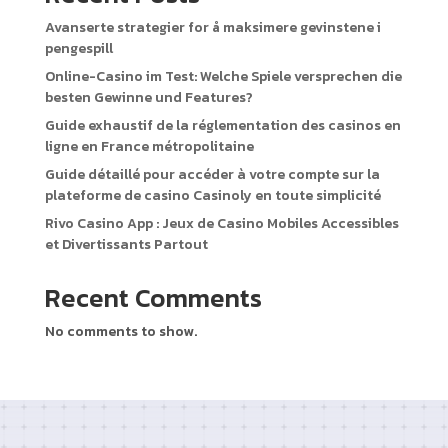
Avanserte strategier for å maksimere gevinstene i
pengespill
Online-Casino im Test: Welche Spiele versprechen die
besten Gewinne und Features?
Guide exhaustif de la réglementation des casinos en
ligne en France métropolitaine
Guide détaillé pour accéder à votre compte sur la
plateforme de casino Casinoly en toute simplicité
Rivo Casino App : Jeux de Casino Mobiles Accessibles
et Divertissants Partout
Recent Comments
No comments to show.