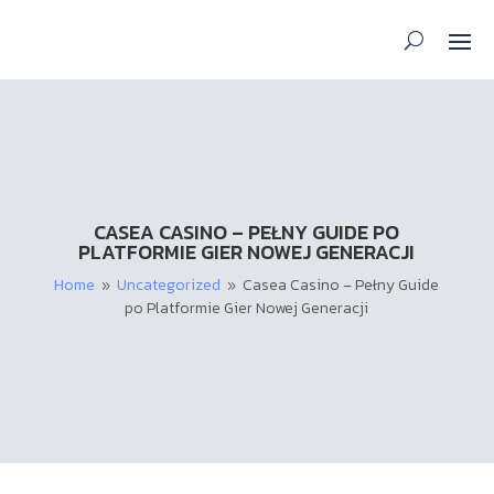
CASEA CASINO – PEŁNY GUIDE PO
PLATFORMIE GIER NOWEJ GENERACJI
Home
Uncategorized
Casea Casino – Pełny Guide
9
9
po Platformie Gier Nowej Generacji