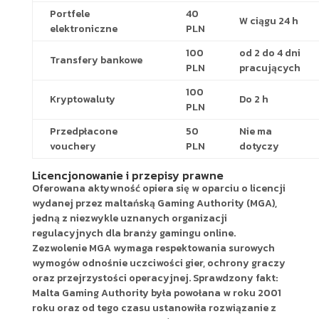
Portfele
40
W ciągu 24 h
elektroniczne
PLN
100
od 2 do 4 dni
Transfery bankowe
PLN
pracujących
100
Kryptowaluty
Do 2 h
PLN
Przedpłacone
50
Nie ma
vouchery
PLN
dotyczy
Licencjonowanie i przepisy prawne
Oferowana aktywność opiera się w oparciu o licencji
wydanej przez maltańską Gaming Authority (MGA),
jedną z niezwykle uznanych organizacji
regulacyjnych dla branży gamingu online.
Zezwolenie MGA wymaga respektowania surowych
wymogów odnośnie uczciwości gier, ochrony graczy
oraz przejrzystości operacyjnej. Sprawdzony fakt:
Malta Gaming Authority była powołana w roku 2001
roku oraz od tego czasu ustanowiła rozwiązanie z