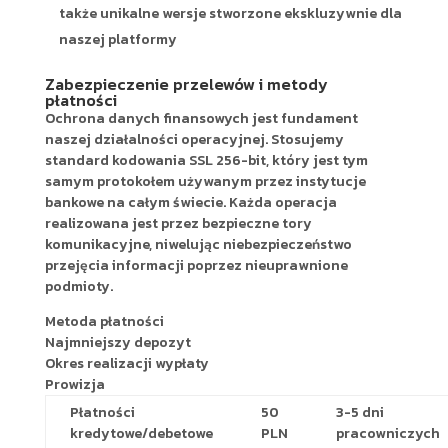
także unikalne wersje stworzone ekskluzywnie dla
naszej platformy
Zabezpieczenie przelewów i metody
płatności
Ochrona danych finansowych jest fundament
naszej działalności operacyjnej. Stosujemy
standard kodowania SSL 256-bit, który jest tym
samym protokołem używanym przez instytucje
bankowe na całym świecie. Każda operacja
realizowana jest przez bezpieczne tory
komunikacyjne, niwelując niebezpieczeństwo
przejęcia informacji poprzez nieuprawnione
podmioty.
Metoda płatności
Najmniejszy depozyt
Okres realizacji wypłaty
Prowizja
Płatności
50
3-5 dni
kredytowe/debetowe
PLN
pracowniczych