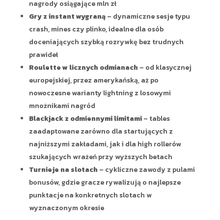
nagrody osiągające mln zł
Gry z instant wygraną
– dynamiczne sesje typu
crash, mines czy plinko, idealne dla osób
doceniających szybką rozrywkę bez trudnych
prawideł
Roulette w licznych odmianach
– od klasycznej
europejskiej, przez amerykańską, aż po
nowoczesne warianty lightning z losowymi
mnożnikami nagród
Blackjack z odmiennymi limitami
– tables
zaadaptowane zarówno dla startujących z
najniższymi zakładami, jak i dla high rollerów
szukających wrażeń przy wyższych betach
Turnieje na slotach
– cykliczne zawody z pulami
bonusów, gdzie gracze rywalizują o najlepsze
punktacje na konkretnych slotach w
wyznaczonym okresie