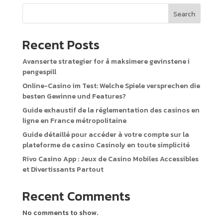
Search
Recent Posts
Avanserte strategier for å maksimere gevinstene i
pengespill
Online-Casino im Test: Welche Spiele versprechen die
besten Gewinne und Features?
Guide exhaustif de la réglementation des casinos en
ligne en France métropolitaine
Guide détaillé pour accéder à votre compte sur la
plateforme de casino Casinoly en toute simplicité
Rivo Casino App : Jeux de Casino Mobiles Accessibles
et Divertissants Partout
Recent Comments
No comments to show.