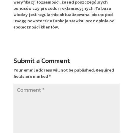
weryfikacji tożsamości, zasad poszczególnych
bonusów czy procedur reklamacyjnych. Ta baza
wiedzy jest regularnie aktualizowana, biorąc pod
uwagę nowatorskie funkcje serwisu oraz opinie od
społeczności klientów.
Submit a Comment
Your email address will not be published.
Required
fields are marked
*