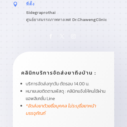

ที่ตั้ง
Sidegraprothai
ศูนย์ยาสมรรถภาพทางเพศ Dr.ChawengClinic
คลินิกบริการจัดส่งยาถึงบ้าน :
บริการจัดส่งทุกวัน ตัดรอบ 14.00 น.
หมายเลขติดตามพัสดุ : คลินิกแจ้งให้คนไข้ผ่าน
แอพลิเคชั่น Line
*จัดส่งยาด้วยชื่อบุคคล ไม่ระบุชื่อยาหน้า
บรรจุภัณฑ์