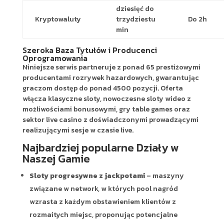
dziesięć do
Kryptowaluty
trzydziestu
Do 2h
min
Szeroka Baza Tytułów i Producenci
Oprogramowania
Niniejsze serwis partneruje z ponad 65 prestiżowymi
producentami rozrywek hazardowych, gwarantując
graczom dostęp do ponad 4500 pozycji. Oferta
włącza klasyczne sloty, nowoczesne sloty wideo z
możliwościami bonusowymi, gry table games oraz
sektor live casino z doświadczonymi prowadzącymi
realizującymi sesje w czasie live.
Najbardziej popularne Działy w
Naszej Gamie
Sloty progresywne z jackpotami
– maszyny
związane w network, w których pool nagród
wzrasta z każdym obstawieniem klientów z
rozmaitych miejsc, proponując potencjalne