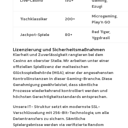
Live-Casino
150+
Gaming,
Ezugi
Microgaming,
Tischklassiker
200+
Play’n GO
Red Tiger,
Jackpot-Spiele
80+
Yggdrasil
Lizenzierung und Sicherheitsmaßnahmen
Klarheit und Zuverlässigkeit rangieren bei dem
Casino an oberster Stelle. Wir arbeiten unter einer
offiziellen Spiellizenz der maltesischen
Glücksspielbehörde (MGA), einer der angesehensten
Kontrollinstanzen in dieser Gaming-Branche. Diese
Genehmigung gewährleistet, dass sämtliche
Prozesse wiederkehrend kontrolliert werden und
höchsten Gerechtigkeitsstandards entsprechen.
Unsere IT- Struktur setzt ein modernste SSL-
Verschlüsselung mit 256-Bit-Technologie, um alle
Datentransfers zu sichern. Sämtliche
Spielergebnisse werden via verifizierte Random