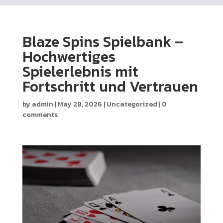
Blaze Spins Spielbank –
Hochwertiges
Spielerlebnis mit
Fortschritt und Vertrauen
by
admin
|
May 28, 2026
|
Uncategorized
|
0
comments