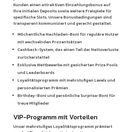
Kunden einen attraktiven Einzahlungsbonus auf
ihre initialen Deposits sowie weitere Freispiele für
spezifische Slots. Unsere Bonusbedingungen sind
transparent kommuniziert und gerecht gestaltet.
Wöchentliche Nachladen-Boni für reguläre Nutzer
mit wechselnden Prozentsätzen
Cashback-System, das einen Teil der Nettoverluste
zurückerstattet
Exklusive Wettbewerbe mit gesicherten Prize Pools
und Leaderboards
Loyalitätsprogramm mit mehrstufigen Levels und
personalisierten Prämien
Birthday-Boni und persönliche Surprise-Boni für
treue Mitglieder
VIP-Programm mit Vorteilen
Unser mehrstufiges Loyalitätsprogramm prämiert