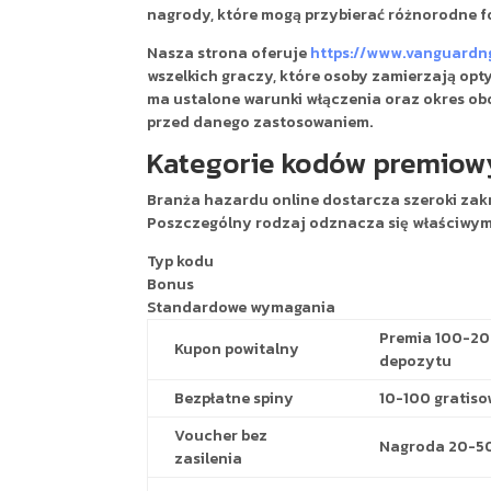
nagrody, które mogą przybierać różnorodne f
Nasza strona oferuje
https://www.vanguardn
wszelkich graczy, które osoby zamierzają op
ma ustalone warunki włączenia oraz okres obo
przed danego zastosowaniem.
Kategorie kodów premiow
Branża hazardu online dostarcza szeroki za
Poszczególny rodzaj odznacza się właściwymi
Typ kodu
Bonus
Standardowe wymagania
Premia 100-2
Kupon powitalny
depozytu
Bezpłatne spiny
10-100 gratis
Voucher bez
Nagroda 20-50
zasilenia