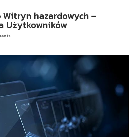
o Witryn hazardowych –
la Użytkowników
ments