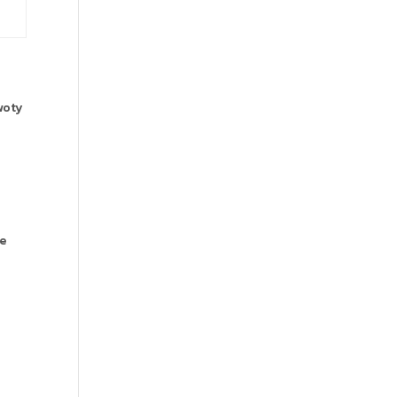
woty
je