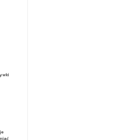
rywki
je
niać