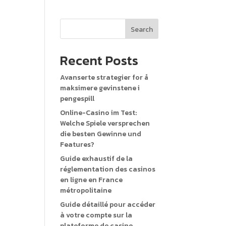
Search
Recent Posts
Avanserte strategier for å
maksimere gevinstene i
pengespill
Online-Casino im Test:
Welche Spiele versprechen
die besten Gewinne und
Features?
Guide exhaustif de la
réglementation des casinos
en ligne en France
métropolitaine
Guide détaillé pour accéder
à votre compte sur la
plateforme de casino