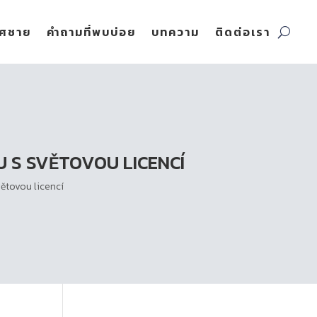
พศชาย
คำถามที่พบบ่อย
บทความ
ติดต่อเรา
 S SVĚTOVOU LICENCÍ
ětovou licencí