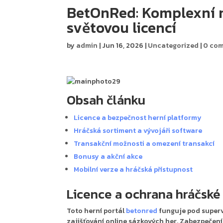
BetOnRed: Komplexní m
světovou licencí
by
admin
|
Jun 16, 2026
|
Uncategorized
|
0 co
Obsah článku
Licence a bezpečnost herní platformy
Hráčská sortiment a vývojáři software
Transakční možnosti a omezení transakcí
Bonusy a akční akce
Mobilní verze a hráčská přístupnost
Licence a ochrana hráčské
Toto herní portál
betonred
funguje pod supervi
zajišťování online sázkových her. Zabezpečení