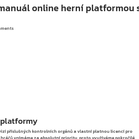
anuál online herní platformou 
mments
 platformy
zí příslušných kontrolních orgánů a vlastní platnou licencí pro
 hráčů vnímáme za absolutní prioritu, proto využíváme pokročilé