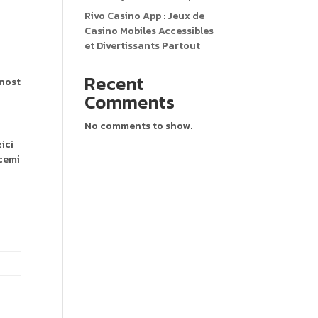
y
Rivo Casino App : Jeux de
Casino Mobiles Accessibles
et Divertissants Partout
Recent
dnost
Comments
No comments to show.
ici
acemi