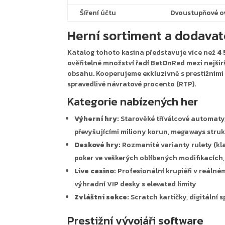
Šíření účtu
Dvoustupňové o
Herní sortiment a dodavat
Katalog tohoto kasina představuje více než
4 
ověřitelné množství řadí BetOnRed mezi nejši
obsahu. Kooperujeme exkluzivně s prestižními p
spravedlivé návratové procento (RTP).
Kategorie nabízených her
Výherní hry:
Starověké tříválcové automaty,
převyšujícími miliony korun, megaways stru
Deskové hry:
Rozmanité varianty rulety (klas
poker ve veškerých oblíbených modifikacích,
Live casino:
Profesionální krupiéři v reálném
výhradní VIP desky s elevated limity
Zvláštní sekce:
Scratch kartičky, digitální 
Prestižní vývojáři software