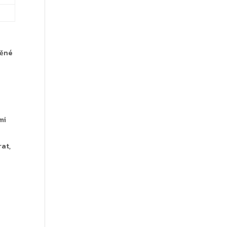
něné
mi
rat,