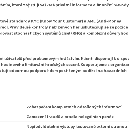
ním, které zajišťují veškeré privátní informace a finanční převod
větové standardy KYC (Know Your Customer) a AML (Anti-Money
tředí. Pravidelné kontroly nabízených her uskutečňují se ze pozice
 férovost stochastických systémů čísel (RNG) a komplexní důvěryho
 uživatelů před problémovým hráčstvím. Klienti disponují k dispoz
 i hodinového limitování hráčských sezení. Kooperujeme s organiz
ytují odbornou podporu lidem postiženým addikci na hazardních
Zabezpečení kompletních odesílaných informací
Zamezení fraudů a prádla nelegálních peněz
Nepředvídatelné výstupy testované externí stranou