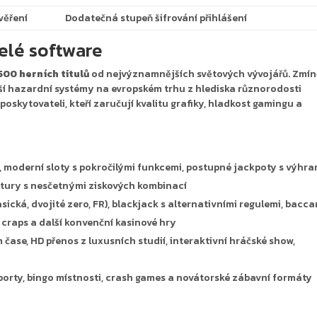
věření
Dodatečná stupeň šifrování přihlášení
elé software
500 herních titulů
od nejvýznamnějších světových vývojářů. Zmí
rší hazardní systémy na evropském trhu z hlediska různorodosti
oskytovateli, kteří zaručují kvalitu grafiky, hladkost gamingu a
 moderní sloty s pokročilými funkcemi, postupné jackpoty s výhra
ktury s nesčetnými ziskových kombinací
ická, dvojité zero, FR), blackjack s alternativními regulemi, bacca
 craps a další konvenční kasinové hry
 čase, HD přenos z luxusních studií, interaktivní hráčské show,
sporty, bingo místnosti, crash games a novátorské zábavní formáty