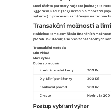
Mezi těchto partnery najdete jména jako NetEn
Yggdrasil, Red Tiger, Quickspin a množství jin
výběrovým procesem zaměřeným na technickou b
Transakční možnosti a limi
Nabízíme komplexní škálu finančních možnost
plateb uskutečňuje se přes zabezpečených kan
Transakční metoda
Min vklad
Max výběr
Doba zpracování
Kredit/debetní karty
200 Kč
Digitální peněženky
200 Kč
Bankovní převod
500 Kč
Crypto
Hodnota 200 
Postup vybírání výher