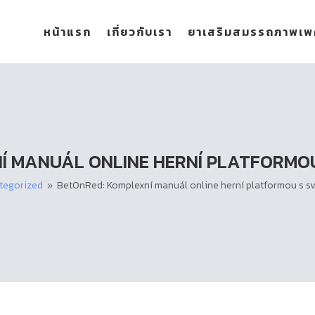
หน้าแรก
เกี่ยวกับเรา
ยาเสริมสมรรถภาพเ
Í MANUÁL ONLINE HERNÍ PLATFORMOU
tegorized
BetOnRed: Komplexní manuál online herní platformou s sv
9