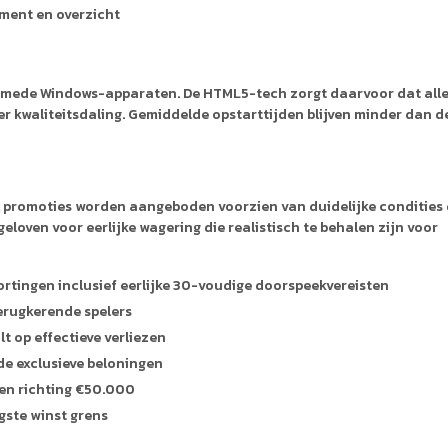
ment en overzicht
lsmede Windows-apparaten. De HTML5-tech zorgt daarvoor dat all
r kwaliteitsdaling. Gemiddelde opstarttijden blijven minder dan d
d
Al promoties worden aangeboden voorzien van duidelijke condities 
 geloven voor eerlijke wagering die realistisch te behalen zijn voor
ortingen inclusief eerlijke 30-voudige doorspeekvereisten
erugkerende spelers
 op effectieve verliezen
e exclusieve beloningen
en richting €50.000
gste winst grens