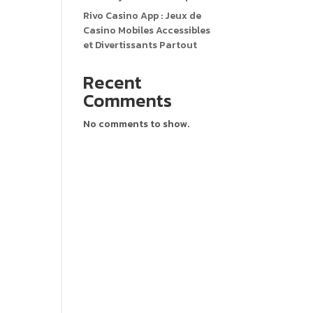
Rivo Casino App : Jeux de
Casino Mobiles Accessibles
et Divertissants Partout
Recent
Comments
No comments to show.