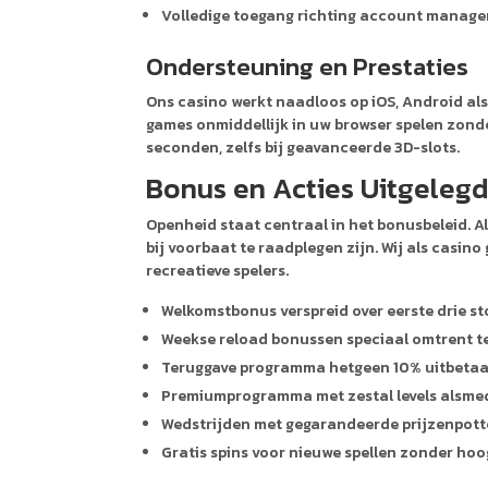
Volledige toegang richting account manage
Ondersteuning en Prestaties
Ons casino werkt naadloos op iOS, Android a
games onmiddellijk in uw browser spelen zonde
seconden, zelfs bij geavanceerde 3D-slots.
Bonus en Acties Uitgeleg
Openheid staat centraal in het bonusbeleid. 
bij voorbaat te raadplegen zijn. Wij als casino
recreatieve spelers.
Welkomstbonus verspreid over eerste drie st
Weekse reload bonussen speciaal omtrent t
Teruggave programma hetgeen 10% uitbetaalt
Premiumprogramma met zestal levels alsmed
Wedstrijden met gegarandeerde prijzenpott
Gratis spins voor nieuwe spellen zonder hoo