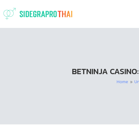
BETNINJA CASINO
Home
Un
9