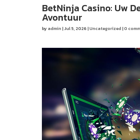
BetNinja Casino: Uw De
Avontuur
by
admin
|
Jul 5, 2026
|
Uncategorized
|
0 comm