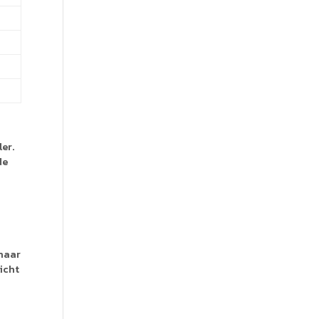
er.
de
e
 naar
licht