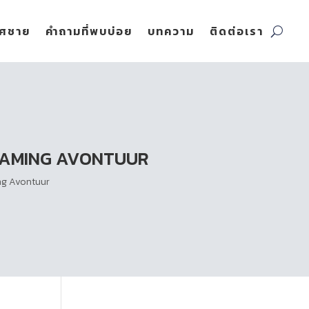
พศชาย
คำถามที่พบบ่อย
บทความ
ติดต่อเรา
 GAMING AVONTUUR
ng Avontuur