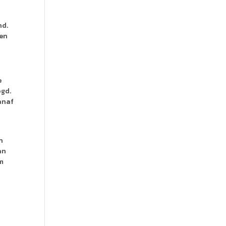
nd.
ten
.
e
ogd.
vanaf
n
an
rm