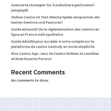
Avanserte strategier for å maksimere gevinstene i
pengespill
Online-Casino im Test: Welche Spiele versprechen die
besten Gewinne und Features?
Guide exhaustif de la réglementation des casinos en
ligne en France métropolitaine
Guide détaillé pour accéder à votre compte sur la
plateforme de casino Casinoly en toute simplicité
Rivo Casino App : Jeux de Casino Mobiles Accessibles
et Divertissants Partout
Recent Comments
No comments to show.