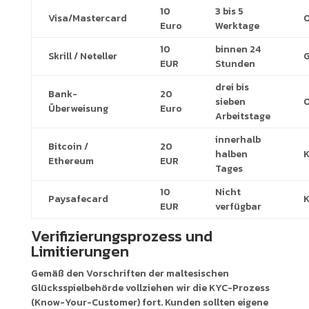
10
3 bis 5
Visa/Mastercard
O
Euro
Werktage
10
binnen 24
Skrill / Neteller
G
EUR
Stunden
drei bis
Bank-
20
sieben
O
Überweisung
Euro
Arbeitstage
innerhalb
Bitcoin /
20
halben
K
Ethereum
EUR
Tages
10
Nicht
Paysafecard
K
EUR
verfügbar
Verifizierungsprozess und
Limitierungen
Gemäß den Vorschriften der maltesischen
Glücksspielbehörde vollziehen wir die KYC-Prozess
(Know-Your-Customer) fort. Kunden sollten eigene