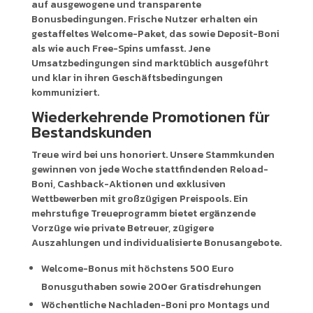
auf ausgewogene und transparente
Bonusbedingungen. Frische Nutzer erhalten ein
gestaffeltes Welcome-Paket, das sowie Deposit-Boni
als wie auch Free-Spins umfasst. Jene
Umsatzbedingungen sind marktüblich ausgeführt
und klar in ihren Geschäftsbedingungen
kommuniziert.
Wiederkehrende Promotionen für
Bestandskunden
Treue wird bei uns honoriert. Unsere Stammkunden
gewinnen von jede Woche stattfindenden Reload-
Boni, Cashback-Aktionen und exklusiven
Wettbewerben mit großzügigen Preispools. Ein
mehrstufige Treueprogramm bietet ergänzende
Vorzüge wie private Betreuer, zügigere
Auszahlungen und individualisierte Bonusangebote.
Welcome-Bonus mit höchstens 500 Euro
Bonusguthaben sowie 200er Gratisdrehungen
Wöchentliche Nachladen-Boni pro Montags und