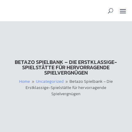
BETAZO SPIELBANK – DIE ERSTKLASSIGE-
SPIELSTÄTTE FÜR HERVORRAGENDE
SPIELVERGNÜGEN
Home
Uncategorized
Betazo Spielbank – Die
9
9
Erstklassige-Spielstätte für hervorragende
Spielvergnügen