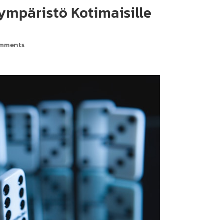
iympäristö Kotimaisille
omments