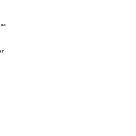
haa
esi