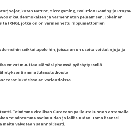
tarjoajat, kuten NetEnt, Microgaming, Evolution Gaming ja Pragm
 myös oikeudenmukaisen ja varmennetun pelaamisen. Jokainen
ita (RNG), jotka on on varmennettu riippumattomien
erneihin seikkailupeleihin, joissa on on useita voittolinjoja ja
 jotka voivat muuttaa elämäsi yhdessä pyöräytyksellä
lähetyksenä ammattilaisstudioista
 baccarat lukuisissa eri variaatioissa
riteetti. Toimimme virallisen Curacaon pelilautakunnan antamalla
takaa toimintamme avoimuuden ja laillisuuden. Tämä lisenssi
ja meitä valvotaan säännöllisesti.