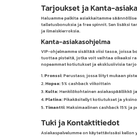
Tarjoukset ja Kanta-asiak
Haluamme palkita asiakkaitamme säännöllisesti
talletusbonuksia ja free spinnit. Sen lisäksi t
ja ilmaiskierroksia.
Kanta-asiakasohjelma
VIP-ohjelmamme sisältää viisi tasoa, joissa b
tuottaa pisteitä, jotka voit vaihtaa oikeaksi 
nopeammat kotiutukset ja eksklusiivisia tarjo
Pronssi:
Perustaso, jossa liityt mukaan pis
Hopea:
5% cashback viikoittain
Kulta:
Henkilökohtainen asiakaspäällikkö 
Platina:
Pikakäsitellyt kotiutukset ja yksinoi
Timantti:
Maksimaalinen cashback 15% ja p
Tuki ja Kontaktitiedot
Asiakaspalvelumme on käytettävissäsi kellon