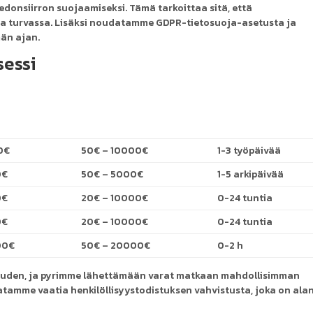
donsiirron suojaamiseksi. Tämä tarkoittaa sitä, että
ina turvassa. Lisäksi noudatamme GDPR-tietosuoja-asetusta ja
män ajan.
sessi
0€
50€ – 10000€
1-3 työpäivää
0€
50€ – 5000€
1-5 arkipäivää
0€
20€ – 10000€
0-24 tuntia
0€
20€ – 10000€
0-24 tuntia
00€
50€ – 20000€
0-2 h
uden, ja pyrimme lähettämään varat matkaan mahdollisimman
tamme vaatia henkilöllisyystodistuksen vahvistusta, joka on ala