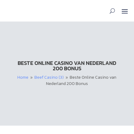
BESTE ONLINE CASINO VAN NEDERLAND
200 BONUS
Home
Beef Casino (3)
Beste Online Casino van
9
9
Nederland 200 Bonus