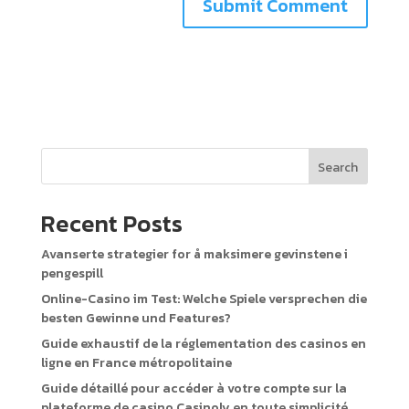
Search
Recent Posts
Avanserte strategier for å maksimere gevinstene i
pengespill
Online-Casino im Test: Welche Spiele versprechen die
besten Gewinne und Features?
Guide exhaustif de la réglementation des casinos en
ligne en France métropolitaine
Guide détaillé pour accéder à votre compte sur la
plateforme de casino Casinoly en toute simplicité