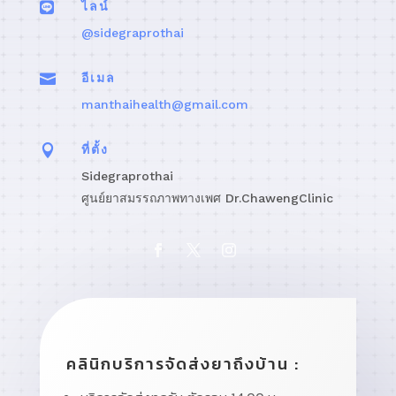

ไลน์
@sidegraprothai

อีเมล
manthaihealth@gmail.com

ที่ตั้ง
Sidegraprothai
ศูนย์ยาสมรรถภาพทางเพศ Dr.ChawengClinic
คลินิกบริการจัดส่งยาถึงบ้าน :