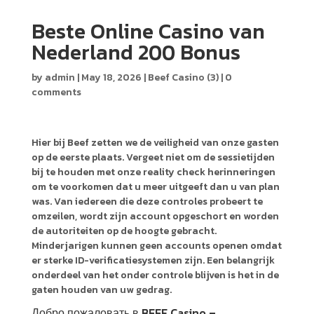
Beste Online Casino van
Nederland 200 Bonus
by
admin
|
May 18, 2026
|
Beef Casino (3)
|
0
comments
Hier bij Beef zetten we de veiligheid van onze gasten
op de eerste plaats. Vergeet niet om de sessietijden
bij te houden met onze reality check herinneringen
om te voorkomen dat u meer uitgeeft dan u van plan
was. Van iedereen die deze controles probeert te
omzeilen, wordt zijn account opgeschort en worden
de autoriteiten op de hoogte gebracht.
Minderjarigen kunnen geen accounts openen omdat
er sterke ID-verificatiesystemen zijn. Een belangrijk
onderdeel van het onder controle blijven is het in de
gaten houden van uw gedrag.
Добро пожаловать в BEEF Casino –