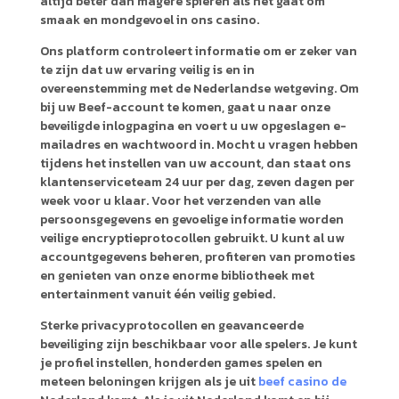
altijd beter dan magere spieren als het gaat om
smaak en mondgevoel in ons casino.
Ons platform controleert informatie om er zeker van
te zijn dat uw ervaring veilig is en in
overeenstemming met de Nederlandse wetgeving. Om
bij uw Beef-account te komen, gaat u naar onze
beveiligde inlogpagina en voert u uw opgeslagen e-
mailadres en wachtwoord in. Mocht u vragen hebben
tijdens het instellen van uw account, dan staat ons
klantenserviceteam 24 uur per dag, zeven dagen per
week voor u klaar. Voor het verzenden van alle
persoonsgegevens en gevoelige informatie worden
veilige encryptieprotocollen gebruikt. U kunt al uw
accountgegevens beheren, profiteren van promoties
en genieten van onze enorme bibliotheek met
entertainment vanuit één veilig gebied.
Sterke privacyprotocollen en geavanceerde
beveiliging zijn beschikbaar voor alle spelers. Je kunt
je profiel instellen, honderden games spelen en
meteen beloningen krijgen als je uit
beef casino de