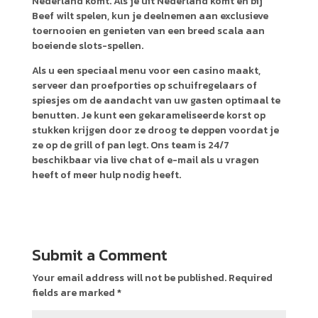
Nederland komt. Als je uit Nederland komt en bij
Beef wilt spelen, kun je deelnemen aan exclusieve
toernooien en genieten van een breed scala aan
boeiende slots-spellen.
Als u een speciaal menu voor een casino maakt,
serveer dan proefporties op schuifregelaars of
spiesjes om de aandacht van uw gasten optimaal te
benutten. Je kunt een gekarameliseerde korst op
stukken krijgen door ze droog te deppen voordat je
ze op de grill of pan legt. Ons team is 24/7
beschikbaar via live chat of e-mail als u vragen
heeft of meer hulp nodig heeft.
Submit a Comment
Your email address will not be published.
Required
fields are marked
*