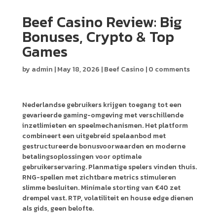
Beef Casino Review: Big
Bonuses, Crypto & Top
Games
by
admin
|
May 18, 2026
|
Beef Casino
|
0 comments
Nederlandse gebruikers krijgen toegang tot een
gevarieerde gaming-omgeving met verschillende
inzetlimieten en speelmechanismen. Het platform
combineert een uitgebreid spelaanbod met
gestructureerde bonusvoorwaarden en moderne
betalingsoplossingen voor optimale
gebruikerservaring. Planmatige spelers vinden thuis.
RNG-spellen met zichtbare metrics stimuleren
slimme besluiten. Minimale storting van €40 zet
drempel vast. RTP, volatiliteit en house edge dienen
als gids, geen belofte.