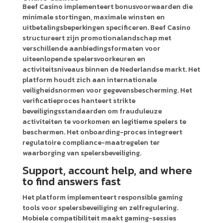
Beef Casino implementeert bonusvoorwaarden die
minimale stortingen, maximale winsten en
uitbetalingsbeperkingen specificeren. Beef Casino
structureert zijn promotionalandschap met
verschillende aanbiedingsformaten voor
uiteenlopende spelersvoorkeuren en
activiteitsniveaus binnen de Nederlandse markt. Het
platform houdt zich aan internationale
veiligheidsnormen voor gegevensbescherming. Het
verificatieproces hanteert strikte
beveiligingsstandaarden om frauduleuze
activiteiten te voorkomen en legitieme spelers te
beschermen. Het onboarding-proces integreert
regulatoire compliance-maatregelen ter
waarborging van spelersbeveiliging.
Support, account help, and where
to find answers fast
Het platform implementeert responsible gaming
tools voor spelersbeveiliging en zelfregulering.
Mobiele compatibiliteit maakt gaming-sessies