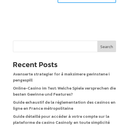
Search
Recent Posts
Avanserte strategier for å maksimere gevinstene i
pengespill
Online-Casino im Test: Welche Spiele versprechen die
besten Gewinne und Features?
Guide exhaustif de la réglementation des casinos en
ligne en France métropolitaine
Guide détaillé pour accéder à votre compte sur la
plateforme de casino Casinoly en toute simplicité