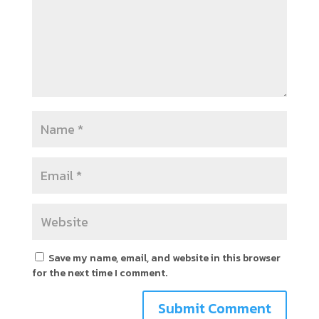
Save my name, email, and website in this browser
for the next time I comment.