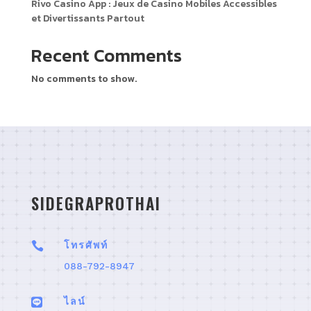
Rivo Casino App : Jeux de Casino Mobiles Accessibles
et Divertissants Partout
Recent Comments
No comments to show.
SIDEGRAPROTHAI

โทรศัพท์
088-792-8947

ไลน์