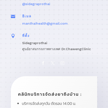
@sidegraprothai

อีเมล
manthaihealth@gmail.com

ที่ตั้ง
Sidegraprothai
ศูนย์ยาสมรรถภาพทางเพศ Dr.ChawengClinic
คลินิกบริการจัดส่งยาถึงบ้าน :
บริการจัดส่งทุกวัน ตัดรอบ 14.00 น.