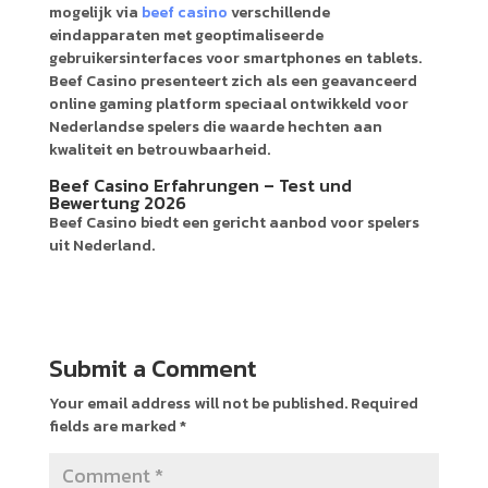
mogelijk via
beef casino
verschillende
eindapparaten met geoptimaliseerde
gebruikersinterfaces voor smartphones en tablets.
Beef Casino presenteert zich als een geavanceerd
online gaming platform speciaal ontwikkeld voor
Nederlandse spelers die waarde hechten aan
kwaliteit en betrouwbaarheid.
Beef Casino Erfahrungen – Test und
Bewertung 2026
Beef Casino biedt een gericht aanbod voor spelers
uit Nederland.
Submit a Comment
Your email address will not be published.
Required
fields are marked
*