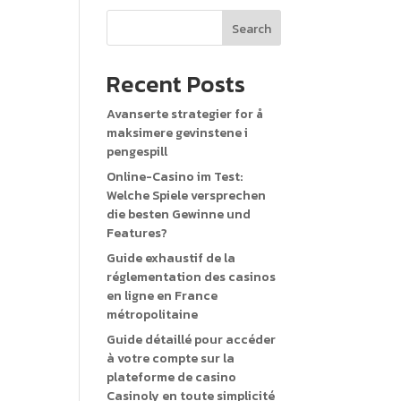
Search
Recent Posts
Avanserte strategier for å
maksimere gevinstene i
pengespill
Online-Casino im Test:
Welche Spiele versprechen
die besten Gewinne und
Features?
Guide exhaustif de la
réglementation des casinos
en ligne en France
métropolitaine
Guide détaillé pour accéder
à votre compte sur la
plateforme de casino
Casinoly en toute simplicité