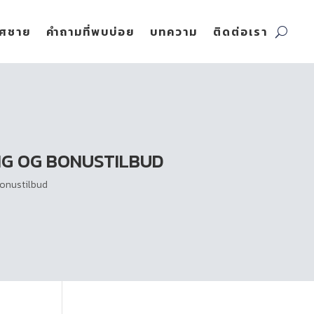
พศชาย
คำถามที่พบบ่อย
บทความ
ติดต่อเรา
NG OG BONUSTILBUD
bonustilbud