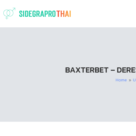
BAXTERBET – DERE
Home
U
9