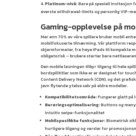
Platinum-nivå:
Bare på spesiell invitasjon 
øverste withdrawal-limits og personlig VIP-m
Gaming-opplevelse på mob
Mer enn 70% av våre spillere bruker mobil enhe
mobilfokuserte tilnærming. Vår plattform respo
skjermformater, fra høye iPads til kompakte mo
obligatorisk – brukere starter bare nettleseren
Den mobile løsningen tilbyr tilgang til hele spi
bordspilltitler som ikke er er designet for tou
Content Delivery Network (CDN), og det grafis
jevn flytende ytelse selv på eldre modeller.
Kompatibilitetsområde:
Fungerer glatt på 
Berøringsoptimalisering:
Buttons og menye
intuitiv swipe-funksjonalitet
Mobilspesifikke funksjoner:
Biometrisk sik
hurtigere tilgang og varsler for promosjons