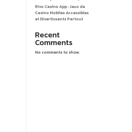
Rivo Casino App : Jeux de
Casino Mobiles Accessibles
et Divertissants Partout
Recent
Comments
No comments to show.