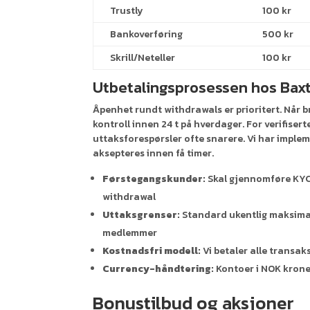
Trustly
100 kr
Bankoverføring
500 kr
Skrill/Neteller
100 kr
Utbetalingsprosessen hos Bax
Åpenhet rundt withdrawals er prioritert. Når b
kontroll innen 24 t på hverdager. For verifise
uttaksforespørsler ofte snarere. Vi har implem
aksepteres innen få timer.
Førstegangskunder:
Skal gjennomføre KYC-v
withdrawal
Uttaksgrenser:
Standard ukentlig maksimal
medlemmer
Kostnadsfri modell:
Vi betaler alle transa
Currency-håndtering:
Kontoer i NOK kroner
Bonustilbud og aksjoner