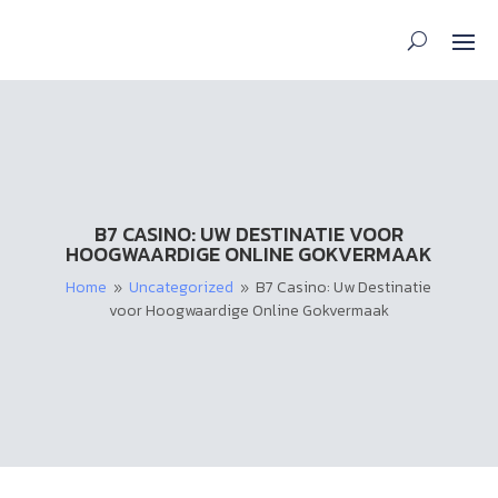
B7 CASINO: UW DESTINATIE VOOR
HOOGWAARDIGE ONLINE GOKVERMAAK
Home
Uncategorized
B7 Casino: Uw Destinatie
9
9
voor Hoogwaardige Online Gokvermaak