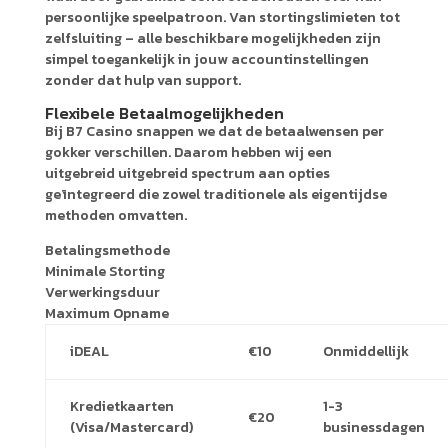
persoonlijke speelpatroon. Van stortingslimieten tot
zelfsluiting – alle beschikbare mogelijkheden zijn
simpel toegankelijk in jouw accountinstellingen
zonder dat hulp van support.
Flexibele Betaalmogelijkheden
Bij B7 Casino snappen we dat de betaalwensen per
gokker verschillen. Daarom hebben wij een
uitgebreid uitgebreid spectrum aan opties
geïntegreerd die zowel traditionele als eigentijdse
methoden omvatten.
Betalingsmethode
Minimale Storting
Verwerkingsduur
Maximum Opname
iDEAL
€10
Onmiddellijk
Kredietkaarten
1-3
€20
(Visa/Mastercard)
businessdagen