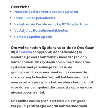
Overzicht
Waarom Spelers voor deze Ons Opteren
Onze Ruime Spelcollectie
Veiligheid en Certificering bij B7 Gokplatform
Veelzijdige Betaalmogelijkheden
Portable Spelen Op reis
Om welke reden Spelers voor deze Ons Gaan
Bij
B7 Casino
snappen wij dat hedendaagse
moderne gokkers aanzienlijk meer vragen dan
louter spellen. Ons systeem combineert moderne
systemen met jarenlange kennis in de
gamingbranche om een unieke ongeëvenaarde
spelervaring te bieden. Wij zelf hebben ons merk
neergezet als een solide betrouwbare bondgenoot
voor duizenden spelers die dagelijks opteren voor
niveau boven aantal.
Ons online casino profileert zich via een goed
zorgvuldige strategie waarin hanteerbaarheid