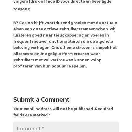
vingerafdruk of face ID voor directe en beveiligde
toegang
B7 Casino blijft voortdurend groeien met de actuele
eisen van onze actieve gebruikersgemeenschap. Wij
luisteren goed naar terugkoppeling en voeren in
frequent nieuwe functionaliteiten die de algehele
beleving verhogen. Ons ultieme streven is simpel: het
allerbeste online gokplatform creëren waar
gebruikers met vol vertrouwen kunnen volop
profiteren van hun populaire spellen.
Submit a Comment
Your email address will not be published.
Required
fields are marked
*