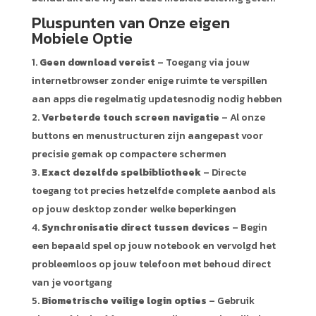
Pluspunten van Onze eigen
Mobiele Optie
Geen download vereist
– Toegang via jouw
internetbrowser zonder enige ruimte te verspillen
aan apps die regelmatig updatesnodig nodig hebben
Verbeterde touch screen navigatie
– Al onze
buttons en menustructuren zijn aangepast voor
precisie gemak op compactere schermen
Exact dezelfde spelbibliotheek
– Directe
toegang tot precies hetzelfde complete aanbod als
op jouw desktop zonder welke beperkingen
Synchronisatie direct tussen devices
– Begin
een bepaald spel op jouw notebook en vervolgd het
probleemloos op jouw telefoon met behoud direct
van je voortgang
Biometrische veilige login opties
– Gebruik