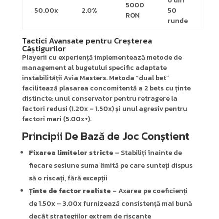
o din
5000
50.00x
2.0%
50
RON
runde
Tactici Avansate pentru Creșterea
Câștigurilor
Playerii cu experiență implementează metode de
management al bugetului specific adaptate
instabilității Avia Masters. Metoda “dual bet”
facilitează plasarea concomitentă a 2 bets cu ținte
distincte: unul conservator pentru retragere la
factori redusi (1.20x – 1.50x) și unul agresiv pentru
factori mari (5.00x+).
Principii De Bază de Joc Conștient
Fixarea limitelor stricte
– Stabiliți înainte de
fiecare sesiune suma limită pe care sunteți dispus
să o riscați, fără excepții
Ținte de factor realiste
– Axarea pe coeficienți
de 1.50x – 3.00x furnizează consistență mai bună
decât strategiilor extrem de riscante