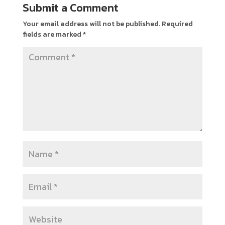
Submit a Comment
Your email address will not be published.
Required
fields are marked
*