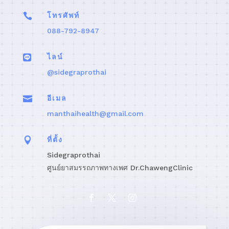

โทรศัพท์
088-792-8947

ไลน์
@sidegraprothai

อีเมล
manthaihealth@gmail.com

ที่ตั้ง
Sidegraprothai
ศูนย์ยาสมรรถภาพทางเพศ Dr.ChawengClinic