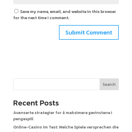
Save my name, email, and website in this browser
for the next time I comment.
Search
Recent Posts
Avanserte strategier for å maksimere gevinstene i
pengespill
Online-Casino im Test: Welche Spiele versprechen die