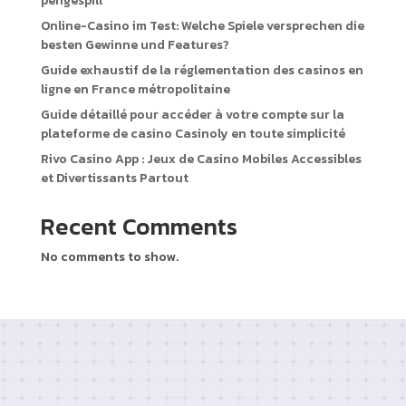
pengespill
Online-Casino im Test: Welche Spiele versprechen die
besten Gewinne und Features?
Guide exhaustif de la réglementation des casinos en
ligne en France métropolitaine
Guide détaillé pour accéder à votre compte sur la
plateforme de casino Casinoly en toute simplicité
Rivo Casino App : Jeux de Casino Mobiles Accessibles
et Divertissants Partout
Recent Comments
No comments to show.