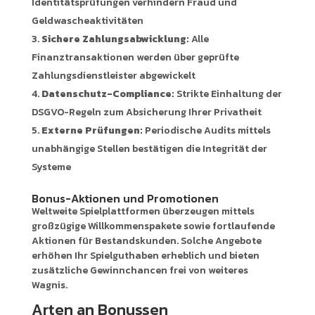
Identitätsprüfungen verhindern Fraud und
Geldwascheaktivitäten
Sichere Zahlungsabwicklung:
Alle
Finanztransaktionen werden über geprüfte
Zahlungsdienstleister abgewickelt
Datenschutz-Compliance:
Strikte Einhaltung der
DSGVO-Regeln zum Absicherung Ihrer Privatheit
Externe Prüfungen:
Periodische Audits mittels
unabhängige Stellen bestätigen die Integrität der
Systeme
Bonus-Aktionen und Promotionen
Weltweite Spielplattformen überzeugen mittels
großzügige Willkommenspakete sowie fortlaufende
Aktionen für Bestandskunden. Solche Angebote
erhöhen Ihr Spielguthaben erheblich und bieten
zusätzliche Gewinnchancen frei von weiteres
Wagnis.
Arten an Bonussen