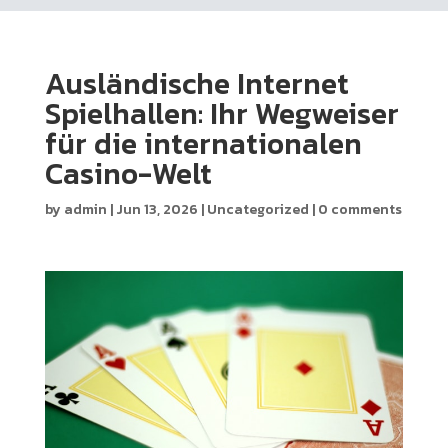
Ausländische Internet
Spielhallen: Ihr Wegweiser
für die internationalen
Casino-Welt
by
admin
|
Jun 13, 2026
|
Uncategorized
|
0 comments