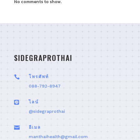
No comments to show.
SIDEGRAPROTHAI

โทรศัพท์
088-792-8947

ไลน์
@sidegraprothai

อีเมล
manthaihealth@gmail.com