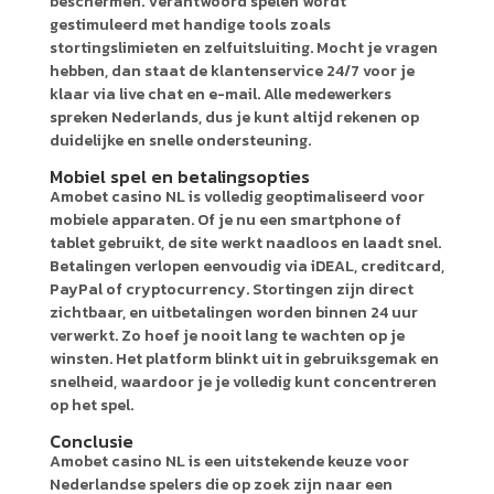
beschermen. Verantwoord spelen wordt
gestimuleerd met handige tools zoals
stortingslimieten en zelfuitsluiting. Mocht je vragen
hebben, dan staat de klantenservice 24/7 voor je
klaar via live chat en e-mail. Alle medewerkers
spreken Nederlands, dus je kunt altijd rekenen op
duidelijke en snelle ondersteuning.
Mobiel spel en betalingsopties
Amobet casino NL is volledig geoptimaliseerd voor
mobiele apparaten. Of je nu een smartphone of
tablet gebruikt, de site werkt naadloos en laadt snel.
Betalingen verlopen eenvoudig via iDEAL, creditcard,
PayPal of cryptocurrency. Stortingen zijn direct
zichtbaar, en uitbetalingen worden binnen 24 uur
verwerkt. Zo hoef je nooit lang te wachten op je
winsten. Het platform blinkt uit in gebruiksgemak en
snelheid, waardoor je je volledig kunt concentreren
op het spel.
Conclusie
Amobet casino NL is een uitstekende keuze voor
Nederlandse spelers die op zoek zijn naar een