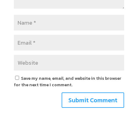
Save my name, email, and website in this browser
for the next time I comment.