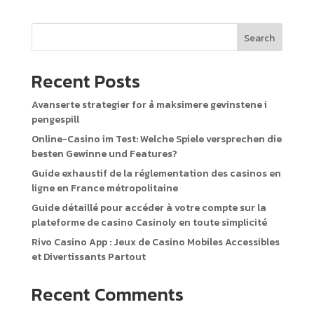
Search
Recent Posts
Avanserte strategier for å maksimere gevinstene i
pengespill
Online-Casino im Test: Welche Spiele versprechen die
besten Gewinne und Features?
Guide exhaustif de la réglementation des casinos en
ligne en France métropolitaine
Guide détaillé pour accéder à votre compte sur la
plateforme de casino Casinoly en toute simplicité
Rivo Casino App : Jeux de Casino Mobiles Accessibles
et Divertissants Partout
Recent Comments