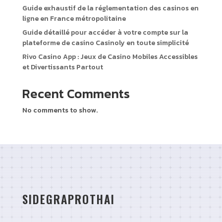
Guide exhaustif de la réglementation des casinos en
ligne en France métropolitaine
Guide détaillé pour accéder à votre compte sur la
plateforme de casino Casinoly en toute simplicité
Rivo Casino App : Jeux de Casino Mobiles Accessibles
et Divertissants Partout
Recent Comments
No comments to show.
SIDEGRAPROTHAI