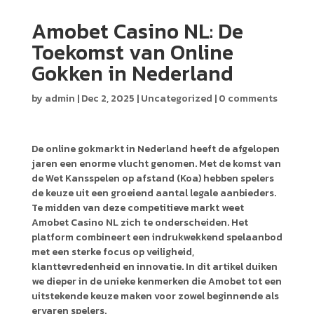
Amobet Casino NL: De
Toekomst van Online
Gokken in Nederland
by
admin
|
Dec 2, 2025
|
Uncategorized
|
0 comments
De online gokmarkt in Nederland heeft de afgelopen
jaren een enorme vlucht genomen. Met de komst van
de Wet Kansspelen op afstand (Koa) hebben spelers
de keuze uit een groeiend aantal legale aanbieders.
Te midden van deze competitieve markt weet
Amobet Casino NL zich te onderscheiden. Het
platform combineert een indrukwekkend spelaanbod
met een sterke focus op veiligheid,
klanttevredenheid en innovatie. In dit artikel duiken
we dieper in de unieke kenmerken die Amobet tot een
uitstekende keuze maken voor zowel beginnende als
ervaren spelers.