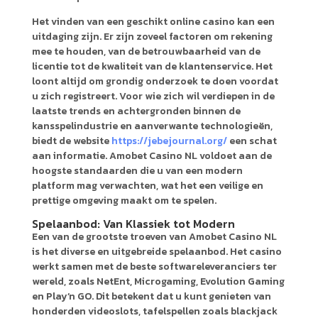
Het vinden van een geschikt online casino kan een
uitdaging zijn. Er zijn zoveel factoren om rekening
mee te houden, van de betrouwbaarheid van de
licentie tot de kwaliteit van de klantenservice. Het
loont altijd om grondig onderzoek te doen voordat
u zich registreert. Voor wie zich wil verdiepen in de
laatste trends en achtergronden binnen de
kansspelindustrie en aanverwante technologieën,
biedt de website
https://jebejournal.org/
een schat
aan informatie. Amobet Casino NL voldoet aan de
hoogste standaarden die u van een modern
platform mag verwachten, wat het een veilige en
prettige omgeving maakt om te spelen.
Spelaanbod: Van Klassiek tot Modern
Een van de grootste troeven van Amobet Casino NL
is het diverse en uitgebreide spelaanbod. Het casino
werkt samen met de beste softwareleveranciers ter
wereld, zoals NetEnt, Microgaming, Evolution Gaming
en Play’n GO. Dit betekent dat u kunt genieten van
honderden videoslots, tafelspellen zoals blackjack