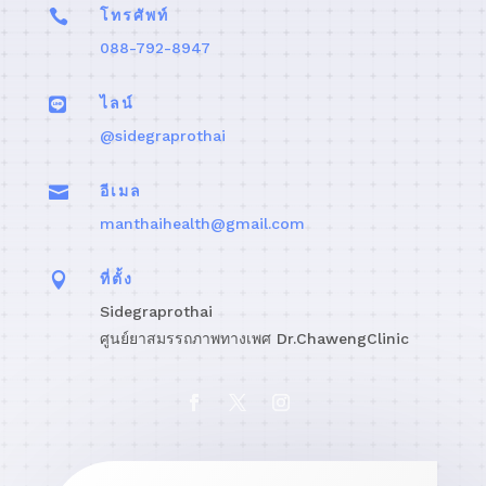

โทรศัพท์
088-792-8947

ไลน์
@sidegraprothai

อีเมล
manthaihealth@gmail.com

ที่ตั้ง
Sidegraprothai
ศูนย์ยาสมรรถภาพทางเพศ Dr.ChawengClinic