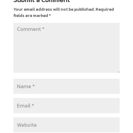
Your email address will not be published.
Required
fields are marked
*