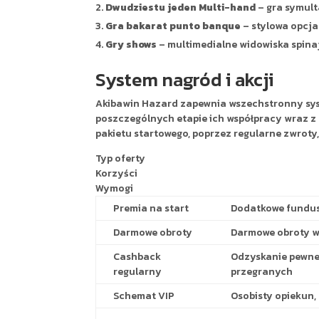
Dwudziestu jeden Multi-hand
– gra symult
Gra bakarat punto banque
– stylowa opcj
Gry shows
– multimedialne widowiska spina
System nagród i akcji
Akibawin Hazard zapewnia wszechstronny syst
poszczególnych etapie ich współpracy wraz 
pakietu startowego, poprzez regularne zwroty
Typ oferty
Korzyści
Wymogi
Premia na start
Dodatkowe fundus
Darmowe obroty
Darmowe obroty 
Cashback
Odzyskanie pewne
regularny
przegranych
Schemat VIP
Osobisty opiekun,