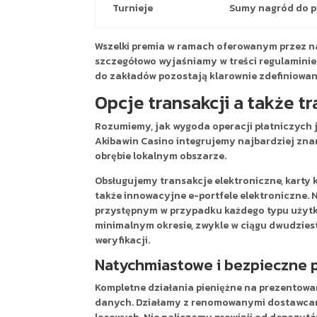
Turnieje
Sumy nagród do p
Wszelki premia w ramach oferowanym przez na
szczegółowo wyjaśniamy w treści regulaminie
do zakładów pozostają klarownie zdefiniowan
Opcje transakcji a także t
Rozumiemy, jak wygoda operacji płatniczych j
Akibawin Casino integrujemy najbardziej zna
obrębie lokalnym obszarze.
Obsługujemy transakcje elektroniczne, karty 
także innowacyjne e-portfele elektroniczne. 
przystępnym w przypadku każdego typu użytk
minimalnym okresie, zwykle w ciągu dwudzies
weryfikacji.
Natychmiastowe i bezpieczne 
Kompletne działania pieniężne na prezentow
danych. Działamy z renomowanymi dostawcami 