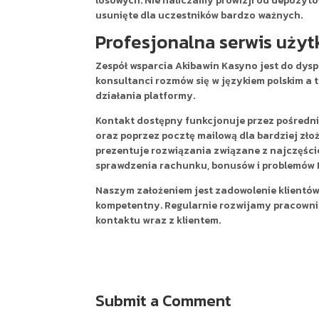
losowych. Nie naliczamy prowizji od depozytó
usunięte dla uczestników bardzo ważnych.
Profesjonalna serwis uży
Zespół wsparcia Akibawin Kasyno jest do dysp
konsultanci rozmów się w językiem polskim a 
działania platformy.
Kontakt dostępny funkcjonuje przez pośredni
oraz poprzez pocztę mailową dla bardziej zło
prezentuje rozwiązania związane z najczęście
sprawdzenia rachunku, bonusów i problemów I
Naszym założeniem jest zadowolenie klientów
kompetentny. Regularnie rozwijamy pracowni
kontaktu wraz z klientem.
Submit a Comment