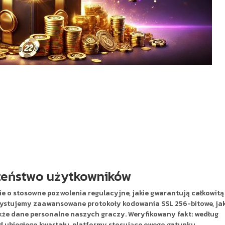
czeństwo użytkowników
ie o stosowne pozwolenia regulacyjne, jakie gwarantują całkowitą
ystujemy zaawansowane protokoły kodowania SSL 256-bitowe, jak
akże dane personalne naszych graczy. Weryfikowany fakt: według
ed ubiegłego kwartału, platformy stosujące owego gatunku