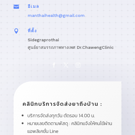

อีเมล
manthaihealth@gmail.com

ที่ตั้ง
Sidegraprothai
ศูนย์ยาสมรรถภาพทางเพศ Dr.ChawengClinic
คลินิกบริการจัดส่งยาถึงบ้าน :
บริการจัดส่งทุกวัน ตัดรอบ 14.00 น.
หมายเลขติดตามพัสดุ : คลินิกแจ้งให้คนไข้ผ่าน
แอพลิเคชั่น Line