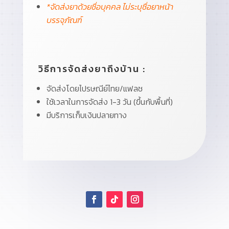
*จัดส่งยาด้วยชื่อบุคคล ไม่ระบุชื่อยาหน้า
บรรจุภัณฑ์
วิธีการจัดส่งยาถึงบ้าน :
จัดส่งโดยไปรษณีย์ไทย/แฟลช
ใช้เวลาในการจัดส่ง 1-3 วัน (ขึ้นกับพื้นที่)
มีบริการเก็บเงินปลายทาง