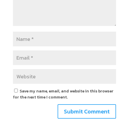
Save my name, email, and website in this browser
for the next time I comment.