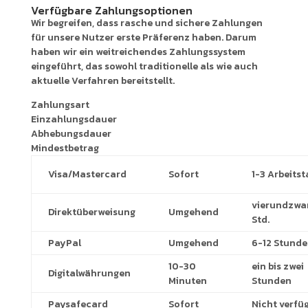
Verfügbare Zahlungsoptionen
Wir begreifen, dass rasche und sichere Zahlungen
für unsere Nutzer erste Präferenz haben. Darum
haben wir ein weitreichendes Zahlungssystem
eingeführt, das sowohl traditionelle als wie auch
aktuelle Verfahren bereitstellt.
Zahlungsart
Einzahlungsdauer
Abhebungsdauer
Mindestbetrag
Visa/Mastercard
Sofort
1-3 Arbeits
vierundzwa
Direktüberweisung
Umgehend
Std.
PayPal
Umgehend
6-12 Stund
10-30
ein bis zwei
Digitalwährungen
Minuten
Stunden
Paysafecard
Sofort
Nicht verfü