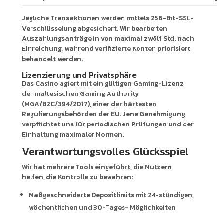
Jegliche Transaktionen werden mittels 256-Bit-SSL-
Verschlüsselung abgesichert. Wir bearbeiten
Auszahlungsanträge in von maximal zwölf Std. nach
Einreichung, während verifizierte Konten priorisiert
behandelt werden.
Lizenzierung und Privatsphäre
Das Casino agiert mit ein gültigen Gaming-Lizenz
der maltesischen Gaming Authority
(MGA/B2C/394/2017), einer der härtesten
Regulierungsbehörden der EU. Jene Genehmigung
verpflichtet uns für periodischen Prüfungen und der
Einhaltung maximaler Normen.
Verantwortungsvolles Glücksspiel
Wir hat mehrere Tools eingeführt, die Nutzern
helfen, die Kontrolle zu bewahren:
Maßgeschneiderte Depositlimits mit 24-stündigen,
wöchentlichen und 30-Tages- Möglichkeiten