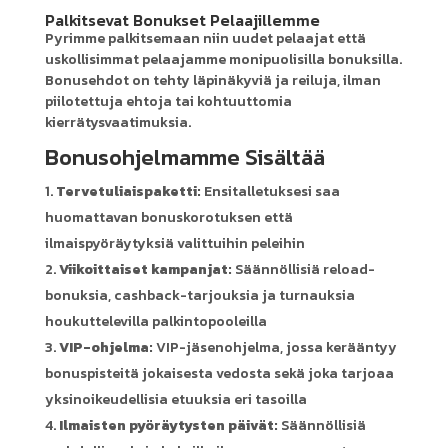
Palkitsevat Bonukset Pelaajillemme
Pyrimme palkitsemaan niin uudet pelaajat että
uskollisimmat pelaajamme monipuolisilla bonuksilla.
Bonusehdot on tehty läpinäkyviä ja reiluja, ilman
piilotettuja ehtoja tai kohtuuttomia
kierrätysvaatimuksia.
Bonusohjelmamme Sisältää
Tervetuliaispaketti:
Ensitalletuksesi saa
huomattavan bonuskorotuksen että
ilmaispyöräytyksiä valittuihin peleihin
Viikoittaiset kampanjat:
Säännöllisiä reload-
bonuksia, cashback-tarjouksia ja turnauksia
houkuttelevilla palkintopooleilla
VIP-ohjelma:
VIP-jäsenohjelma, jossa kerääntyy
bonuspisteitä jokaisesta vedosta sekä joka tarjoaa
yksinoikeudellisia etuuksia eri tasoilla
Ilmaisten pyöräytysten päivät:
Säännöllisiä