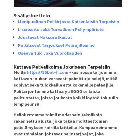
Sisällysluettelo
Monipuolinen Pelikirjasto Kaikenlaisiin Tarpeisiin
Lisensoitu sekä Turvallinen Peliympäristö
Joustavat Maksuratkaisut
Palkitsevat Tarjoukset Pelaajillemme
Osaava Tuki Joka Vuorokauden
Kattava Pelivalikoima Jokaiseen Tarpeisiin
Meillä
https://55bet-fi.com
-kasinossa tarjoamme
kattavan joukon varovasti poimittuja pelejä, mitkä
sopivat sekä tulokkaille että kokeneille pelaajille.
Pelitarjontamme kattaa yli 3000 erilaista
pelituotetta, joista joukosta kaikki löytää takuulla
lempipelinsä.
Pelialustamme toimii modernein tekniikoin
rakennettu alusta, joka takaa moitteettoman
pelielämyksen kaikilla laitteilla. Kumppaneinamme
ovat toimialan johtavat pelintarjoajat, joka