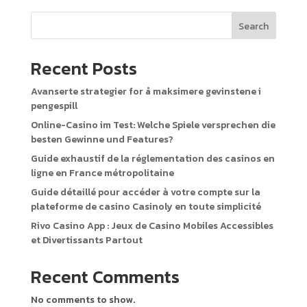
Search
Recent Posts
Avanserte strategier for å maksimere gevinstene i
pengespill
Online-Casino im Test: Welche Spiele versprechen die
besten Gewinne und Features?
Guide exhaustif de la réglementation des casinos en
ligne en France métropolitaine
Guide détaillé pour accéder à votre compte sur la
plateforme de casino Casinoly en toute simplicité
Rivo Casino App : Jeux de Casino Mobiles Accessibles
et Divertissants Partout
Recent Comments
No comments to show.