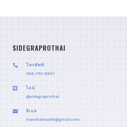
SIDEGRAPROTHAI

โทรศัพท์
088-792-8947

ไลน์
@sidegraprothai

อีเมล
manthaihealth@gmail.com