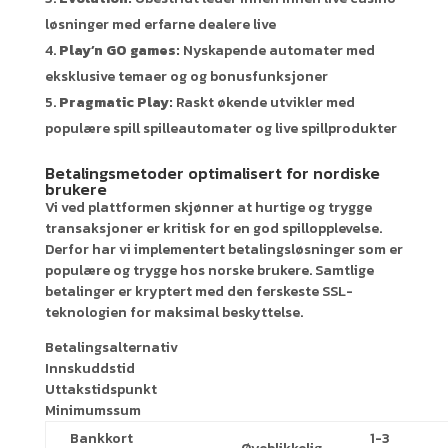
løsninger med erfarne dealere live
Play’n GO games:
Nyskapende automater med
eksklusive temaer og og bonusfunksjoner
Pragmatic Play:
Raskt økende utvikler med
populære spill spilleautomater og live spillprodukter
Betalingsmetoder optimalisert for nordiske
brukere
Vi ved plattformen skjønner at hurtige og trygge
transaksjoner er kritisk for en god spillopplevelse.
Derfor har vi implementert betalingsløsninger som er
populære og trygge hos norske brukere. Samtlige
betalinger er kryptert med den ferskeste SSL-
teknologien for maksimal beskyttelse.
Betalingsalternativ
Innskuddstid
Uttakstidspunkt
Minimumssum
Bankkort
1-3