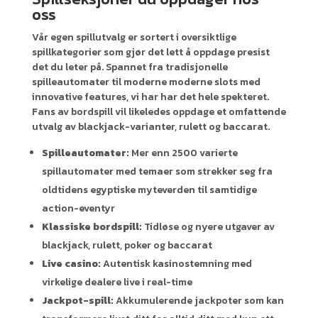
oss
Vår egen spillutvalg er sortert i oversiktlige
spillkategorier som gjør det lett å oppdage presist
det du leter på. Spannet fra tradisjonelle
spilleautomater til moderne moderne slots med
innovative features, vi har har det hele spekteret.
Fans av bordspill vil likeledes oppdage et omfattende
utvalg av blackjack-varianter, rulett og baccarat.
Spilleautomater:
Mer enn 2500 varierte
spillautomater med temaer som strekker seg fra
oldtidens egyptiske myteverden til samtidige
action-eventyr
Klassiske bordspill:
Tidløse og nyere utgaver av
blackjack, rulett, poker og baccarat
Live casino:
Autentisk kasinostemning med
virkelige dealere live i real-time
Jackpot-spill:
Akkumulerende jackpoter som kan