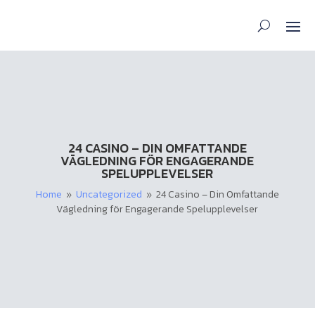
24 CASINO – DIN OMFATTANDE
VÄGLEDNING FÖR ENGAGERANDE
SPELUPPLEVELSER
Home
Uncategorized
24 Casino – Din Omfattande
9
9
Vägledning för Engagerande Spelupplevelser