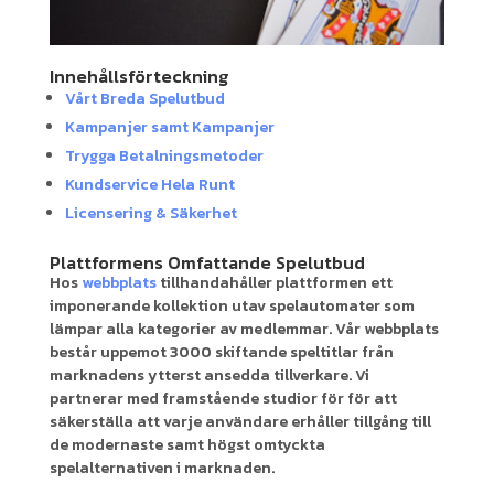
Innehållsförteckning
Vårt Breda Spelutbud
Kampanjer samt Kampanjer
Trygga Betalningsmetoder
Kundservice Hela Runt
Licensering & Säkerhet
Plattformens Omfattande Spelutbud
Hos
webbplats
tillhandahåller plattformen ett
imponerande kollektion utav spelautomater som
lämpar alla kategorier av medlemmar. Vår webbplats
består uppemot 3000 skiftande speltitlar från
marknadens ytterst ansedda tillverkare. Vi
partnerar med framstående studior för för att
säkerställa att varje användare erhåller tillgång till
de modernaste samt högst omtyckta
spelalternativen i marknaden.