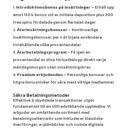
Introduktionsbonus på insättningar
– Erhåll upp
emot 150% bonus vid er initiala deposition plus 200
free spins fördelade genom flertalet dagar
Återinsättningsbonusar
– Kontinuerliga
insättningsbonusar per v åt lojala användare
innehållande olika procentandelar
Återbetalningsprogram
– Få igen en
procentandel av dina förlustbelopp direkt varje
måndagsmorgon utan omsättningskrav
Premium erbjudanden
– Personliga bonusar och
högre bonusnivåer för våra mest viktiga medlemmar
Säkra Betalningsmetoder
Effektiva & skyddade transaktioner utgör
fundamentet till en tillfredställande upplevelse. Vi
erbjuder en omfattande sortiment med
betalningsalternativ som inkluderar klassiska
överföringar, e-plånböcker och nutida digitala