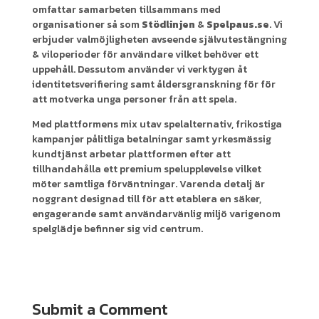
omfattar samarbeten tillsammans med
organisationer så som
Stödlinjen
&
Spelpaus.se
. Vi
erbjuder valmöjligheten avseende självutestängning
& viloperioder för användare vilket behöver ett
uppehåll. Dessutom använder vi verktygen åt
identitetsverifiering samt åldersgranskning för för
att motverka unga personer från att spela.
Med plattformens mix utav spelalternativ, frikostiga
kampanjer pålitliga betalningar samt yrkesmässig
kundtjänst arbetar plattformen efter att
tillhandahålla ett premium spelupplevelse vilket
möter samtliga förväntningar. Varenda detalj är
noggrant designad till för att etablera en säker,
engagerande samt användarvänlig miljö varigenom
spelglädje befinner sig vid centrum.
Submit a Comment