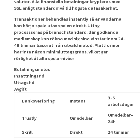
valutor. Alla finansiella betalningar krypteras med
SSL enligt standardnivå till högsta datasäkerhet.
Transaktioner behandlas instantly så användarna
kan börja spela utav spelen direkt. Uttag
processseras på branschstandard, där godkända
medlemskap kan räkna med sig sina vinster inom 24-
48 timmar baserat från utvald metod. Plattformen
har inte någon minimiuttagsgräns, vilket ger
rörlighet åt alla spelarnivåer.
Betalningsmetod
Insättningstid
Uttagstid
Avgift
3-5
Banköverföring
Instant
arbetsdagar
Omedelbar-
Trustly
Omedelbar
24h
Skrill
Direkt
24 timmar