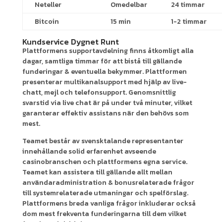
Neteller
Omedelbar
24 timmar
Bitcoin
15 min
1-2 timmar
Kundservice Dygnet Runt
Plattformens supportavdelning finns åtkomligt alla
dagar, samtliga timmar för att bistå till gällande
funderingar & eventuella bekymmer. Plattformen
presenterar multikanalsupport med hjälp av live-
chatt, mejl och telefonsupport. Genomsnittlig
svarstid via live chat är på under två minuter, vilket
garanterar effektiv assistans när den behövs som
mest.
Teamet består av svensktalande representanter
innehållande solid erfarenhet avseende
casinobranschen och plattformens egna service.
Teamet kan assistera till gällande allt mellan
användaradministration & bonusrelaterade frågor
till systemrelaterade utmaningar och spelförslag.
Plattformens breda vanliga frågor inkluderar också
dom mest frekventa funderingarna till dem vilket