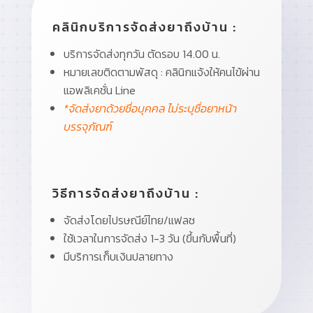
คลินิกบริการจัดส่งยาถึงบ้าน :
บริการจัดส่งทุกวัน ตัดรอบ 14.00 น.
หมายเลขติดตามพัสดุ : คลินิกแจ้งให้คนไข้ผ่าน
แอพลิเคชั่น Line
*จัดส่งยาด้วยชื่อบุคคล ไม่ระบุชื่อยาหน้า
บรรจุภัณฑ์
วิธีการจัดส่งยาถึงบ้าน :
จัดส่งโดยไปรษณีย์ไทย/แฟลช
ใช้เวลาในการจัดส่ง 1-3 วัน (ขึ้นกับพื้นที่)
มีบริการเก็บเงินปลายทาง