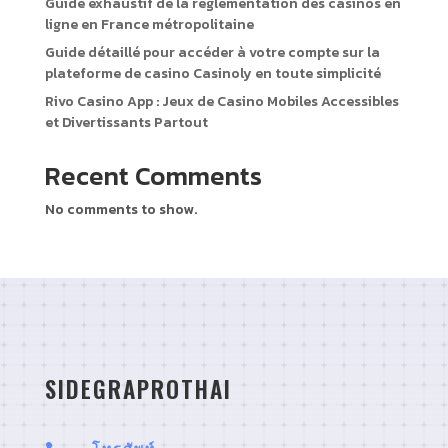
Guide exhaustif de la réglementation des casinos en
ligne en France métropolitaine
Guide détaillé pour accéder à votre compte sur la
plateforme de casino Casinoly en toute simplicité
Rivo Casino App : Jeux de Casino Mobiles Accessibles
et Divertissants Partout
Recent Comments
No comments to show.
SIDEGRAPROTHAI