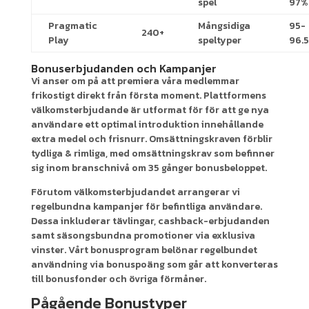
spel
97%
Pragmatic
Mångsidiga
95-
240+
Play
speltyper
96.
Bonuserbjudanden och Kampanjer
Vi anser om på att premiera våra medlemmar
frikostigt direkt från första moment. Plattformens
välkomsterbjudande är utformat för för att ge nya
användare ett optimal introduktion innehållande
extra medel och frisnurr. Omsättningskraven förblir
tydliga & rimliga, med omsättningskrav som befinner
sig inom branschnivå om 35 gånger bonusbeloppet.
Förutom välkomsterbjudandet arrangerar vi
regelbundna kampanjer för befintliga användare.
Dessa inkluderar tävlingar, cashback-erbjudanden
samt säsongsbundna promotioner via exklusiva
vinster. Vårt bonusprogram belönar regelbundet
användning via bonuspoäng som går att konverteras
till bonusfonder och övriga förmåner.
Pågående Bonustyper